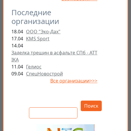
Последние
организации
18.04
ООО "Эко-Дах"
17.04
KMS Sport
14.04
Заделка трещин в асфальте СПб - ATT
IKA
11.04
Гелиос
09.04
СпецНовострой
Все организации>>>
Открыть настройки
Поиск