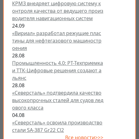
КРМЗ внедряет цифровую систему к
онтроля качества от ведущего произ
водителя навигационных систем
24.09
«Вириал» разработал режущие плас
тины для нефтегазового машиностр
оения
28.08
Промышленность 4.0: РТ-Техприемка
и ТТК-Цифровые решения создают а
льянс
28.08
«Северсталь» подтвердила качество
высокопрочных сталей для судов лед
ового класса
04.08
«Северсталь» освоила производство
стали SA-387 Gr22 Cl2
Все новости>>>