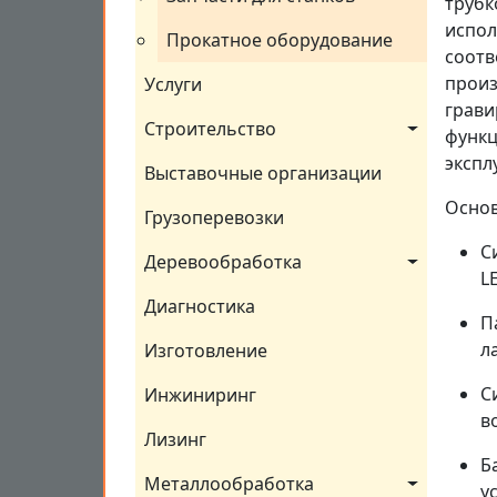
трубк
испол
Прокатное оборудование
соотв
произ
Услуги
грави
Строительство
функц
экспл
Выставочные организации
Основ
Грузоперевозки
С
Деревообработка
L
Диагностика
П
л
Изготовление
С
Инжиниринг
в
Лизинг
Б
Металлообработка
у