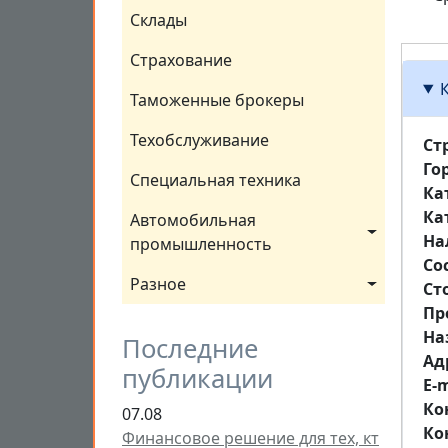
Склады
Страхование
Таможенные брокеры
Техобслуживание
Ст
Го
Специальная техника
Ка
Ка
Автомобильная 
На
промышленность
Со
Разное
Ст
Пр
На
Последние
Aд
публикации
E-m
Ко
07.08
Ко
Финансовое решение для тех, кт