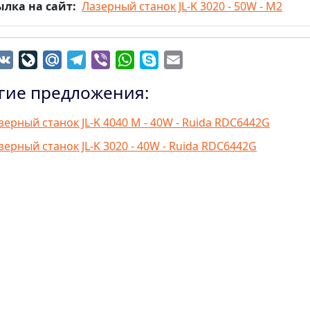
ылка на сайт
Лазерный станок JL-K 3020 - 50W - M2
dnoklassniki
VK
LiveJournal
Mail.Ru
Telegram
Viber
WhatsApp
Skype
Email
гие предложения:
зерный станок JL-K 4040 M - 40W - Ruida RDC6442G
зерный станок JL-K 3020 - 40W - Ruida RDC6442G