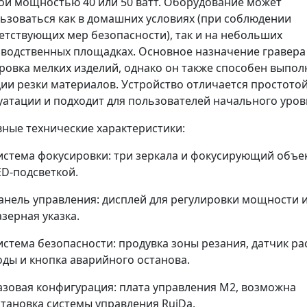
ой мощностью 40 или 50 ватт. Оборудование может
ьзоваться как в домашних условиях (при соблюдении
етствующих мер безопасности), так и на небольших
водственных площадках. Основное назначение гравера
ровка мелких изделий, однако он также способен выпол
ии резки материалов. Устройство отличается простотой
уатации и подходит для пользователей начального уров
ные технические характеристики:
истема фокусировки: три зеркала и фокусирующий объек
ED-подсветкой.
анель управления: дисплей для регулировки мощности 
азерная указка.
истема безопасности: продувка зоны резания, датчик ра
оды и кнопка аварийного останова.
азовая конфигурация: плата управления M2, возможна
становка системы управления RuiDa.