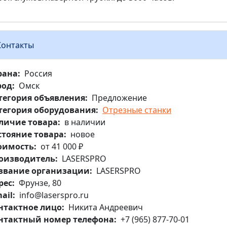
Контакты
рана
Россия
род
Омск
тегория объявления
Предложение
тегория оборудования
Отрезные станки
личие товара
в наличии
стояние товара
новое
оимость
от 41 000 ₽
оизводитель
LASERSPRO
звание организации
LASERSPRO
рес
Фрунзе, 80
ail
info@laserspro.ru
нтактное лицо
Никита Андреевич
нтактный номер телефона
+7 (965) 877-70-01