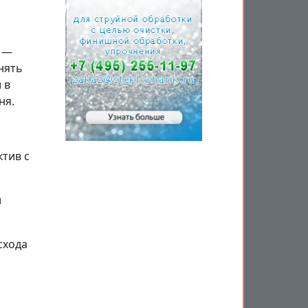
 —
нять
 в
ня.
тив с
и
схода