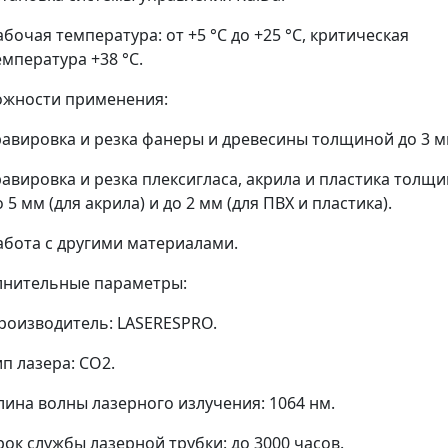
абочая температура: от +5 °C до +25 °C, критическая
емпература +38 °C.
жности применения:
равировка и резка фанеры и древесины толщиной до 3 м
равировка и резка плексигласа, акрила и пластика толщ
о 5 мм (для акрила) и до 2 мм (для ПВХ и пластика).
абота с другими материалами.
нительные параметры:
роизводитель: LASERESPRO.
ип лазера: CO2.
лина волны лазерного излучения: 1064 нм.
рок службы лазерной трубки: до 3000 часов.