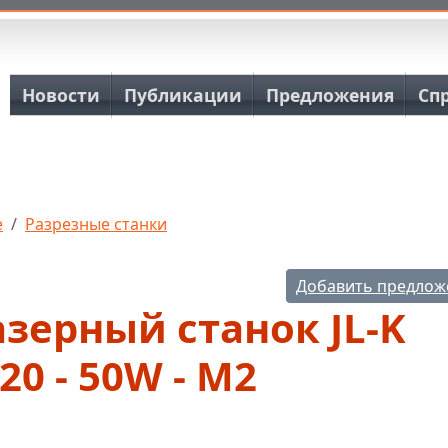
Основная навигация
Новости
Публикации
Предложения
Сп
е
Разрезные станки
Добавить предлож
зерный станок JL-K
20 - 50W - M2