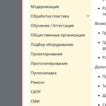
Модернизация
Р
т
Обработка пластика
Возмо
Обучение / Аттестация
Г
Общественные организации
Г
Подбор оборудования
д
Проектирование
Р
Прототипирование
Допол
Пусконаладка
П
Ремонт
Т
САПР
Д
СМИ
С