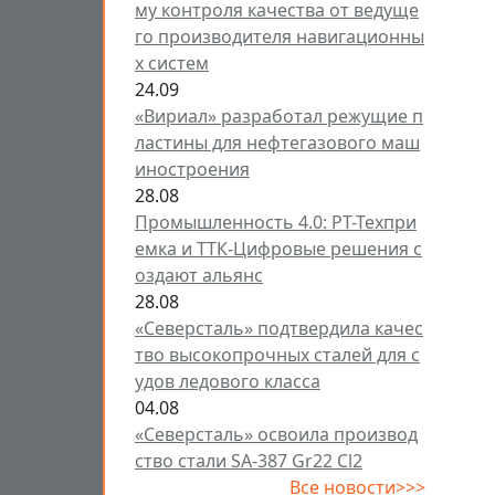
му контроля качества от ведуще
го производителя навигационны
х систем
24.09
«Вириал» разработал режущие п
ластины для нефтегазового маш
иностроения
28.08
Промышленность 4.0: РТ-Техпри
емка и ТТК-Цифровые решения с
оздают альянс
28.08
«Северсталь» подтвердила качес
тво высокопрочных сталей для с
удов ледового класса
04.08
«Северсталь» освоила производ
ство стали SA-387 Gr22 Cl2
Все новости>>>