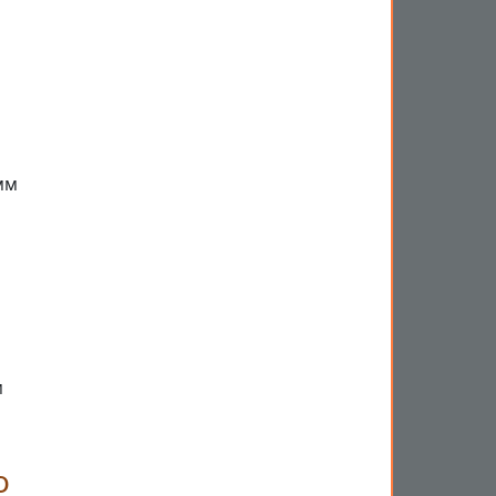
мм
м
о