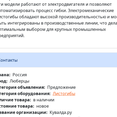
ти модели работают от электродвигателя и позволяют
втоматизировать процесс гибки. Электромеханические
истогибы обладают высокой производительностью и мо
ыть интегрированы в производственные линии, что дела
птимальным выбором для крупных промышленных
редприятий.
Контакты
рана
Россия
род
Люберцы
тегория объявления
Предложение
тегория оборудования
Листогибы
личие товара
в наличии
стояние товара
новое
звание организации
Кувалда.ру