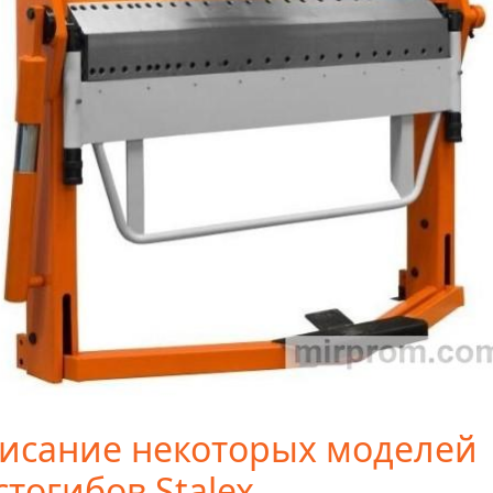
исание некоторых моделей
стогибов Stalex