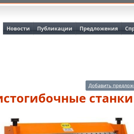
Основная навигация
Новости
Публикации
Предложения
Сп
Добавить предлож
истогибочные станки