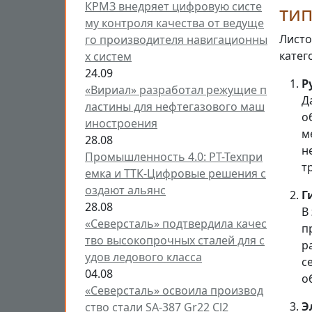
КРМЗ внедряет цифровую систе
тип
му контроля качества от ведуще
Листо
го производителя навигационны
катег
х систем
24.09
Р
«Вириал» разработал режущие п
Д
ластины для нефтегазового маш
о
иностроения
м
28.08
н
Промышленность 4.0: РТ-Техпри
т
емка и ТТК-Цифровые решения с
оздают альянс
Г
28.08
В
«Северсталь» подтвердила качес
п
тво высокопрочных сталей для с
р
удов ледового класса
с
04.08
о
«Северсталь» освоила производ
Э
ство стали SA-387 Gr22 Cl2