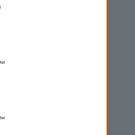
м
мм
мм