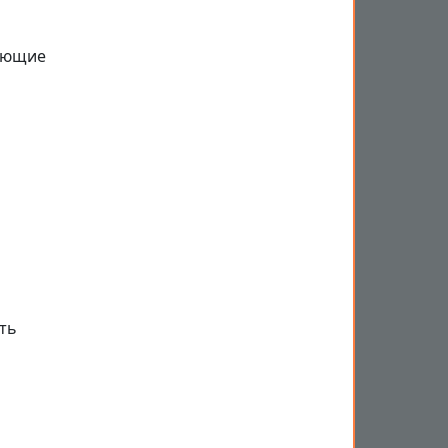
дующие
и
ть