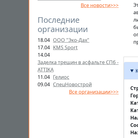
Э
Все новости>>>
а
Последние
л
организации
б
о
18.04
ООО "Эко-Дах"
п
17.04
KMS Sport
14.04
Заделка трещин в асфальте СПб -
ATTIKA
11.04
Гелиос
09.04
СпецНовострой
Ст
Все организации>>>
Го
Ка
Ка
На
Со
На