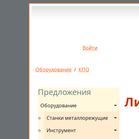
Перейти к основному содержанию
Войти
Строка навигации
Оборудование
КПО
Предложения
Л
Оборудование
Станки металлорежущие
Инструмент