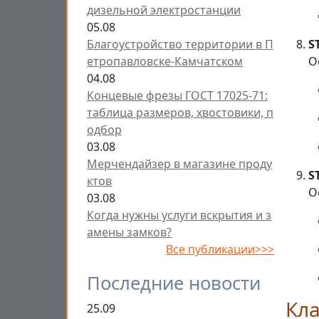
дизельной электростанции
05.08
Благоустройство территории в П
S
етропавловске-Камчатском
О
04.08
Концевые фрезы ГОСТ 17025-71:
таблица размеров, хвостовики, п
одбор
03.08
Мерчендайзер в магазине проду
S
ктов
О
03.08
Когда нужны услуги вскрытия и з
амены замков?
Все публикации>>>
Последние новости
Кла
25.09