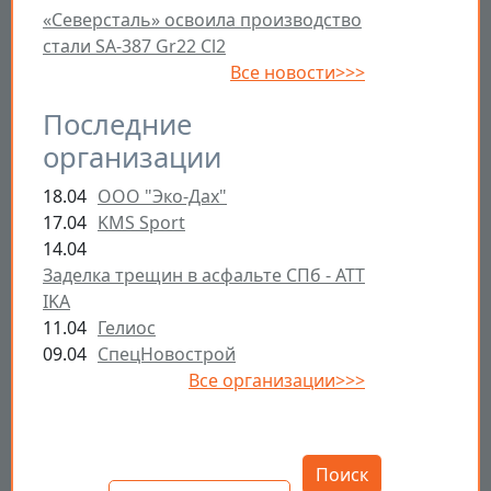
«Северсталь» освоила производство
стали SA-387 Gr22 Cl2
Все новости>>>
Последние
организации
18.04
ООО "Эко-Дах"
17.04
KMS Sport
14.04
Заделка трещин в асфальте СПб - ATT
IKA
11.04
Гелиос
09.04
СпецНовострой
Все организации>>>
Открыть настройки
Поиск