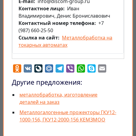
E-mail
info@discom-group.ru
Контактное лицо
Иван
Владимирович, Денис Брониславович
Контактный номер телефона
+7
(987) 660-25-50
Ссылка на сайт
Металлобработка на
токарных автоматах
Odnoklassniki
VK
LiveJournal
Mail.Ru
Telegram
Viber
WhatsApp
Skype
Email
Другие предложения:
металлобработка, изготовление
деталей на заказ
Металлогалогенные прожекторы ГКУ12-
1000-156, ГКУ12-2000-156 КЕМЗМОО