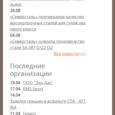
льянс
28.08
«Северсталь» подтвердила качество
высокопрочных сталей для судов лед
ового класса
04.08
«Северсталь» освоила производство
стали SA-387 Gr22 Cl2
Все новости>>>
Последние
организации
18.04
ООО "Эко-Дах"
17.04
KMS Sport
14.04
Заделка трещин в асфальте СПб - ATT
IKA
11.04
Гелиос