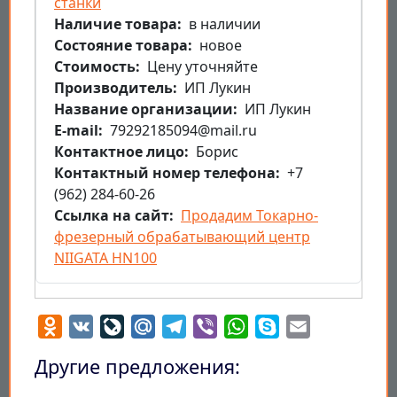
станки
Наличие товара
в наличии
Состояние товара
новое
Стоимость
Цену уточняйте
Производитель
ИП Лукин
Название организации
ИП Лукин
E-mail
79292185094@mail.ru
Контактное лицо
Борис
Контактный номер телефона
+7
(962) 284-60-26
Ссылка на сайт
Продадим Токарно-
фрезерный обрабатывающий центр
NIIGATA HN100
Odnoklassniki
VK
LiveJournal
Mail.Ru
Telegram
Viber
WhatsApp
Skype
Email
Другие предложения: