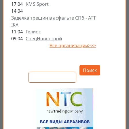
17.04
KMS Sport
14.04
Заделка трещин в асфальте СПб - ATT
IKA
11.04
Гелиос
09.04
СпецНовострой
Все организации>>>
Открыть настройки
Поиск