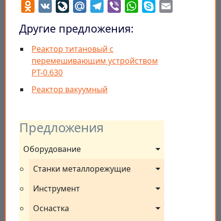
Odnoklassniki
VK
LiveJournal
Mail.Ru
Telegram
Viber
WhatsApp
Skype
Email
Другие предложения:
Реактор титановый с
перемешивающим устройством
РТ-0.630
Реактор вакуумный
Предложения
Оборудование
Станки металлорежущие
Инструмент
Оснастка