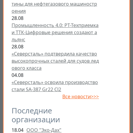
тины для нефтегазового машиностр
оения
28.08
Промышленность 4.0: РТ-Техприемка
и ТТК-Цифровые решения создают а
льянс
28.08
«Северсталь» подтвердила качество
высокопрочных сталей для судов лед
ового класса
04.08
«Северсталь» освоила производство
стали SA-387 Gr22 Cl2
Все новости>>>
Последние
организации
18.04
ООО "Эко-Дах"