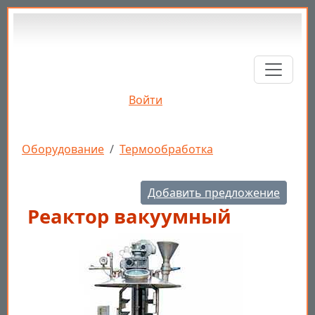
Перейти к основному содержанию
Войти
Строка навигации
Оборудование
Термообработка
Добавить предложение
Реактор вакуумный