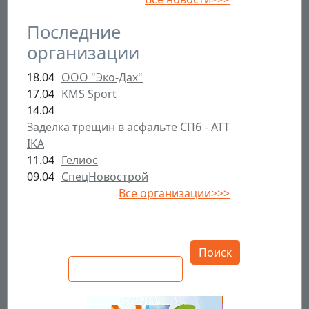
Последние
организации
18.04
ООО "Эко-Дах"
17.04
KMS Sport
14.04
Заделка трещин в асфальте СПб - ATT
IKA
11.04
Гелиос
09.04
СпецНовострой
Все организации>>>
Открыть настройки
Поиск