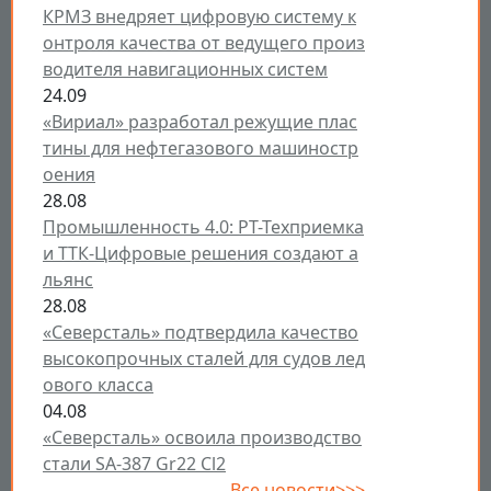
КРМЗ внедряет цифровую систему к
онтроля качества от ведущего произ
водителя навигационных систем
24.09
«Вириал» разработал режущие плас
тины для нефтегазового машиностр
оения
28.08
Промышленность 4.0: РТ-Техприемка
и ТТК-Цифровые решения создают а
льянс
28.08
«Северсталь» подтвердила качество
высокопрочных сталей для судов лед
ового класса
04.08
«Северсталь» освоила производство
стали SA-387 Gr22 Cl2
Все новости>>>