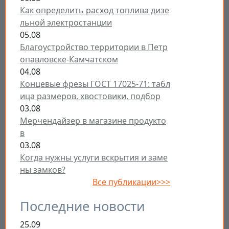
Как определить расход топлива дизе
льной электростанции
05.08
Благоустройство территории в Петр
опавловске-Камчатском
04.08
Концевые фрезы ГОСТ 17025-71: табл
ица размеров, хвостовики, подбор
03.08
Мерчендайзер в магазине продукто
в
03.08
Когда нужны услуги вскрытия и заме
ны замков?
Все публикации>>>
Последние новости
25.09