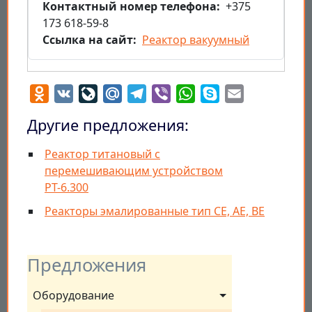
Контактный номер телефона
+375
173 618-59-8
Ссылка на сайт
Реактор вакуумный
Odnoklassniki
VK
LiveJournal
Mail.Ru
Telegram
Viber
WhatsApp
Skype
Email
Другие предложения:
Реактор титановый с
перемешивающим устройством
РТ-6.300
Реакторы эмалированные тип СЕ, АЕ, ВЕ
Предложения
Оборудование