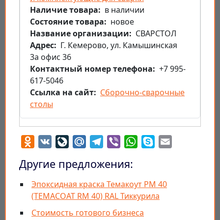
Наличие товара
в наличии
Состояние товара
новое
Название организации
СВАРСТОЛ
Aдрес
Г. Кемерово, ул. Камышинская
3а офис 36
Контактный номер телефона
+7 995-
617-5046
Ссылка на сайт
Сборочно-сварочные
столы
Odnoklassniki
VK
LiveJournal
Mail.Ru
Telegram
Viber
WhatsApp
Skype
Email
Другие предложения:
Эпоксидная краска Темакоут РМ 40
(TEMACOAT RM 40) RAL Тиккурила
Стоимость готового бизнеса