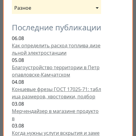
Разное
Последние публикации
06.08
Как определить расход топлива дизе
льной электростанции
05.08
Благоустройство территории в Петр
опавловске-Камчатском
04.08
Концевые фрезы ГОСТ 17025-71: табл
ица размеров, хвостовики, подбор
03.08
Мерчендайзер в магазине продукто
в
03.08
Когда нужны услуги вскрытия и заме