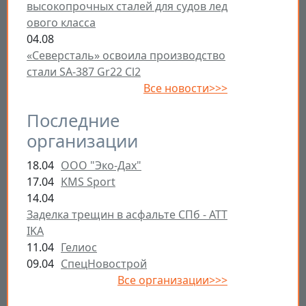
высокопрочных сталей для судов лед
ового класса
04.08
«Северсталь» освоила производство
стали SA-387 Gr22 Cl2
Все новости>>>
Последние
организации
18.04
ООО "Эко-Дах"
17.04
KMS Sport
14.04
Заделка трещин в асфальте СПб - ATT
IKA
11.04
Гелиос
09.04
СпецНовострой
Все организации>>>