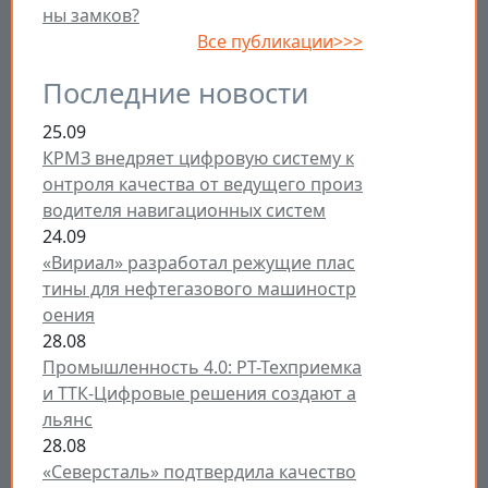
ны замков?
Все публикации>>>
Последние новости
25.09
КРМЗ внедряет цифровую систему к
онтроля качества от ведущего произ
водителя навигационных систем
24.09
«Вириал» разработал режущие плас
тины для нефтегазового машиностр
оения
28.08
Промышленность 4.0: РТ-Техприемка
и ТТК-Цифровые решения создают а
льянс
28.08
«Северсталь» подтвердила качество