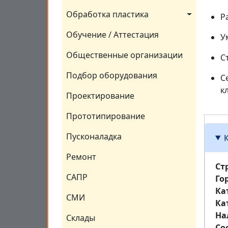
Обработка пластика
Р
Обучение / Аттестация
У
Общественные организации
С
Подбор оборудования
С
к
Проектирование
Прототипирование
Пусконаладка
Ремонт
Ст
САПР
Го
Ка
СМИ
Ка
На
Склады
Со