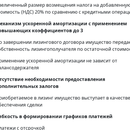
величенный размер возмещения налога на добавленну
тоимость (НДС) 20% по сравнению с кредитными опера
еханизм ускоренной амортизации с применением
овышающих коэффициентов до 3
о завершении лизингового договора имущество передае
обственность лизингополучателя по остаточной стоимо
рименение ускоренной амортизации не зависит от
алансодержателя
тсутствие необходимости предоставления
ополнительных залогов
риобретаемое в лизинг имущество выступает в качеств
беспечения сделки
ибкость в формировании графиков платежей
латежи с отсрочкой