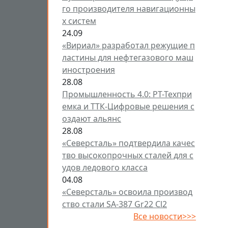
го производителя навигационны
х систем
24.09
«Вириал» разработал режущие п
ластины для нефтегазового маш
иностроения
28.08
Промышленность 4.0: РТ-Техпри
емка и ТТК-Цифровые решения с
оздают альянс
28.08
«Северсталь» подтвердила качес
тво высокопрочных сталей для с
удов ледового класса
04.08
«Северсталь» освоила производ
ство стали SA-387 Gr22 Cl2
Все новости>>>