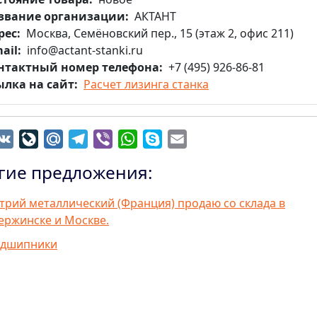
звание организации
АКТАНТ
рес
Москва, Семёновский пер., 15 (этаж 2, офис 211)
ail
info@actant-stanki.ru
нтактный номер телефона
+7 (495) 926-86-81
ылка на сайт
Расчет лизинга станка
dnoklassniki
VK
LiveJournal
Mail.Ru
Telegram
Viber
WhatsApp
Skype
Email
гие предложения:
трий металлический (Франция) продаю со склада в
ержинске и Москве.
дшипники