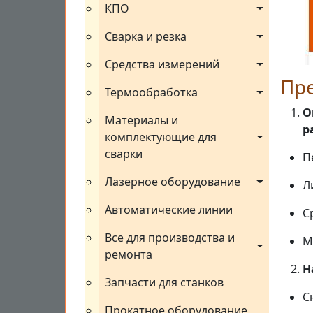
КПО
Сварка и резка
Средства измерений
Пр
Термообработка
О
Материалы и 
р
комплектующие для 
сварки
П
Лазерное оборудование
Л
Автоматические линии
С
Все для производства и 
М
ремонта
Н
Запчасти для станков
С
Прокатное оборудование