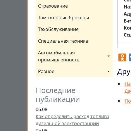
Страхование
На
Aд
Таможенные брокеры
E-m
Ко
Техобслуживание
Сс
Специальная техника
Автомобильная 
O
промышленность
Дру
Разное
На
Последние
Дз
публикации
По
06.08
Как определить расход топлива
дизельной электростанции
05.08