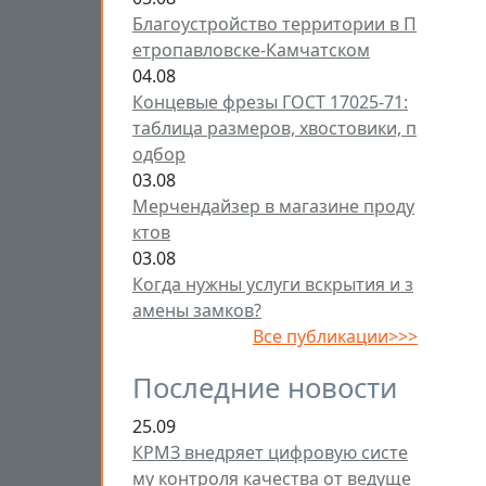
Благоустройство территории в П
етропавловске-Камчатском
04.08
Концевые фрезы ГОСТ 17025-71:
таблица размеров, хвостовики, п
одбор
03.08
Мерчендайзер в магазине проду
ктов
03.08
Когда нужны услуги вскрытия и з
амены замков?
Все публикации>>>
Последние новости
25.09
КРМЗ внедряет цифровую систе
му контроля качества от ведуще