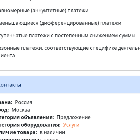
авномерные (аннуитетные) платежи
меньшающиеся (дифференцированные) платежи
тупенчатые платежи с постепенным снижением суммы
езонные платежи, соответствующие специфике деятель
лиента
Контакты
рана
Россия
род
Москва
тегория объявления
Предложение
тегория оборудования
Услуги
личие товара
в наличии
стояние товара
новое