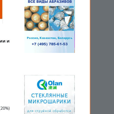
ии и
(20%)