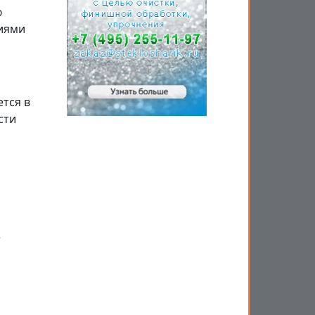
ю
циями
тся в
сти
е