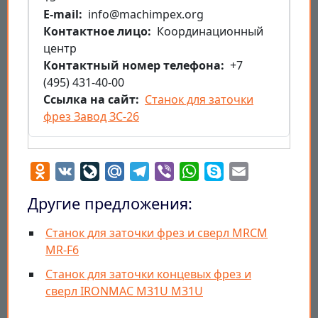
E-mail
info@machimpex.org
Контактное лицо
Координационный
центр
Контактный номер телефона
+7
(495) 431-40-00
Ссылка на сайт
Станок для заточки
фрез Завод ЗС-26
Odnoklassniki
VK
LiveJournal
Mail.Ru
Telegram
Viber
WhatsApp
Skype
Email
Другие предложения:
Станок для заточки фрез и сверл MRCM
MR-F6
Станок для заточки концевых фрез и
сверл IRONMAC M31U M31U