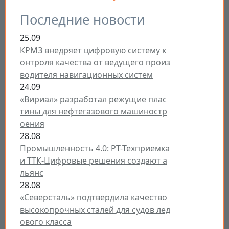
Последние новости
25.09
КРМЗ внедряет цифровую систему к
онтроля качества от ведущего произ
водителя навигационных систем
24.09
«Вириал» разработал режущие плас
тины для нефтегазового машиностр
оения
28.08
Промышленность 4.0: РТ-Техприемка
и ТТК-Цифровые решения создают а
льянс
28.08
«Северсталь» подтвердила качество
высокопрочных сталей для судов лед
ового класса