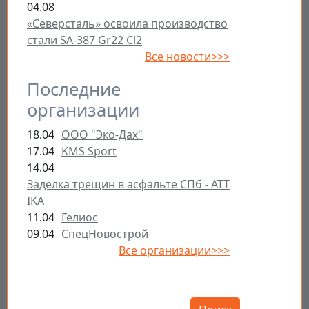
04.08
«Северсталь» освоила производство
стали SA-387 Gr22 Cl2
Все новости>>>
Последние
организации
18.04
ООО "Эко-Дах"
17.04
KMS Sport
14.04
Заделка трещин в асфальте СПб - ATT
IKA
11.04
Гелиос
09.04
СпецНовострой
Все организации>>>
Открыть настройки
Поиск