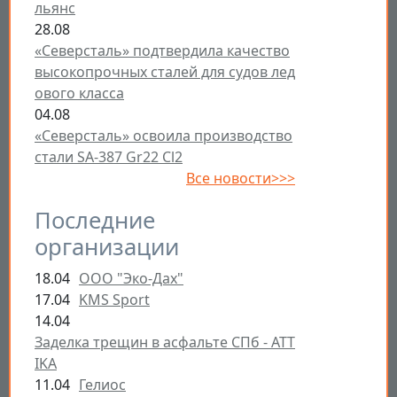
льянс
28.08
«Северсталь» подтвердила качество
высокопрочных сталей для судов лед
ового класса
04.08
«Северсталь» освоила производство
стали SA-387 Gr22 Cl2
Все новости>>>
Последние
организации
18.04
ООО "Эко-Дах"
17.04
KMS Sport
14.04
Заделка трещин в асфальте СПб - ATT
IKA
11.04
Гелиос