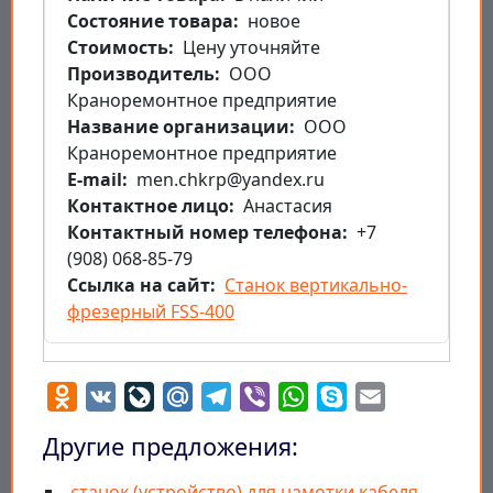
Состояние товара
новое
Стоимость
Цену уточняйте
Производитель
ООО
Краноремонтное предприятие
Название организации
ООО
Краноремонтное предприятие
E-mail
men.chkrp@yandex.ru
Контактное лицо
Анастасия
Контактный номер телефона
+7
(908) 068-85-79
Ссылка на сайт
Станок вертикально-
фрезерный FSS-400
Odnoklassniki
VK
LiveJournal
Mail.Ru
Telegram
Viber
WhatsApp
Skype
Email
Другие предложения:
станок (устройство) для намотки кабеля