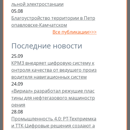
льной электростанции
05.08
Благоустройство территории в Петр
опавловске-Камчатском
Все публикации>>>
Последние новости
25.09
КРМЗ внедряет цифровую систему к
онтроля качества от ведущего произ
водителя навигационных систем
24.09
«Вириал» разработал режущие плас
тины для нефтегазового машиностр
оения
28.08
Промышленность 4.0: РТ-Техприемка
и ТТК-Цифровые решения создают а