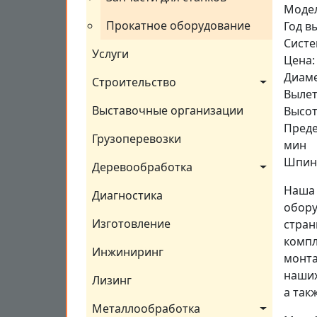
Модел
Прокатное оборудование
Год в
Систе
Услуги
Цена:
Диаме
Строительство
Вылет
Выставочные организации
Высот
Преде
Грузоперевозки
мин
Шпин
Деревообработка
Наша 
Диагностика
обору
Изготовление
стран
компл
Инжиниринг
монта
наших
Лизинг
а так
Металлообработка