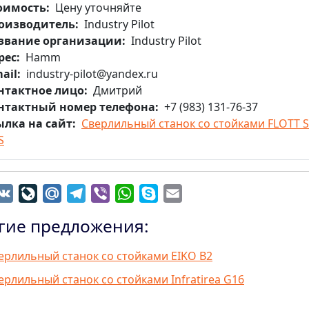
оимость
Цену уточняйте
оизводитель
Industry Pilot
звание организации
Industry Pilot
рес
Hamm
ail
industry-pilot@yandex.ru
нтактное лицо
Дмитрий
нтактный номер телефона
+7 (983) 131-76-37
ылка на сайт
Сверлильный станок со стойками FLOTT 
S
dnoklassniki
VK
LiveJournal
Mail.Ru
Telegram
Viber
WhatsApp
Skype
Email
гие предложения:
ерлильный станок со стойками EIKO B2
ерлильный станок со стойками Infratirea G16