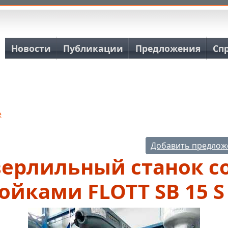
Основная навигация
Новости
Публикации
Предложения
Сп
е
Добавить предлож
верлильный станок с
ойками FLOTT SB 15 S