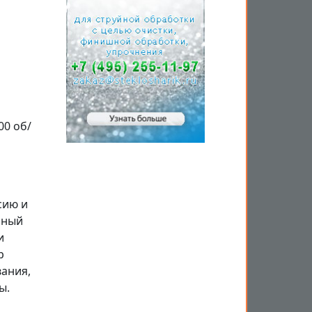
00 об/
сию и
лный
и
р
вания,
ы.