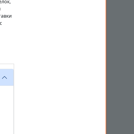
лок,
и
тавки
с