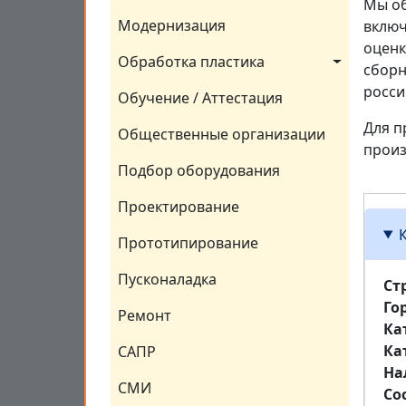
Мы об
Модернизация
включ
оценк
Обработка пластика
сборн
росси
Обучение / Аттестация
Для п
Общественные организации
произ
Подбор оборудования
Проектирование
Прототипирование
Пусконаладка
Ст
Го
Ремонт
Ка
Ка
САПР
На
СМИ
Со