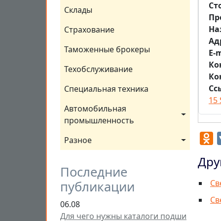
Ст
Склады
Пр
На
Страхование
Aд
Таможенные брокеры
E-m
Ко
Техобслуживание
Ко
Сс
Специальная техника
15 
Автомобильная 
промышленность
O
Разное
Дру
Последние
Св
публикации
Св
06.08
Для чего нужны каталоги подши