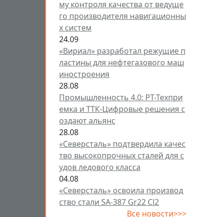
му контроля качества от ведуще
го производителя навигационны
х систем
24.09
«Вириал» разработал режущие п
ластины для нефтегазового маш
иностроения
28.08
Промышленность 4.0: РТ-Техпри
емка и ТТК-Цифровые решения с
оздают альянс
28.08
«Северсталь» подтвердила качес
тво высокопрочных сталей для с
удов ледового класса
04.08
«Северсталь» освоила производ
ство стали SA-387 Gr22 Cl2
Все новости>>>