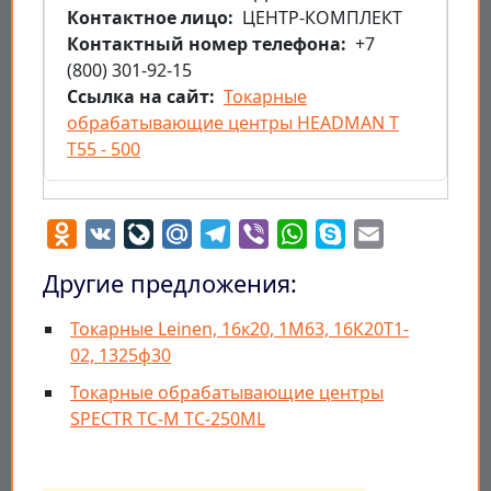
Контактное лицо
ЦЕНТР-КОМПЛЕКТ
Контактный номер телефона
+7
(800) 301-92-15
Ссылка на сайт
Токарные
обрабатывающие центры HEADMAN Т
T55 - 500
Odnoklassniki
VK
LiveJournal
Mail.Ru
Telegram
Viber
WhatsApp
Skype
Email
Другие предложения:
Токарные Leinen, 16к20, 1М63, 16К20Т1-
02, 1325ф30
Токарные обрабатывающие центры
SPECTR TC-M TC-250ML