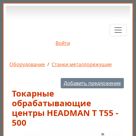
Перейти к основному содержанию
Войти
Строка навигации
Оборудование
Станки металлорежущие
Добавить предложение
Токарные
обрабатывающие
центры HEADMAN Т T55 -
500