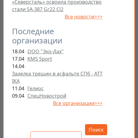
«Северсталь» освоила производство
стали SA-387 Gr22 Cl2
Все новости>>>
Последние
организации
18.04
ООО "Эко-Дах"
17.04
KMS Sport
14.04
Заделка трещин в асфальте СПб - ATT
IKA
11.04
Гелиос
09.04
СпецНовострой
Все организации>>>
Открыть настройки
Поиск