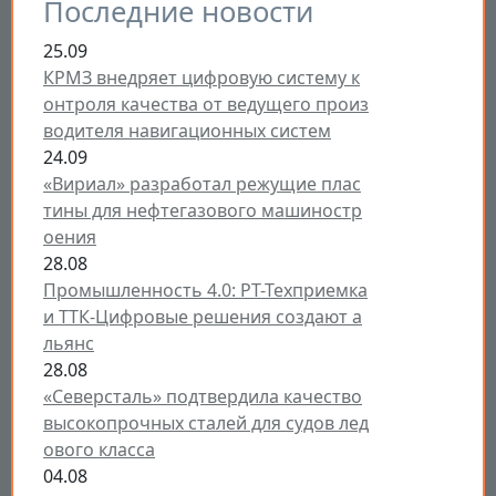
Последние новости
25.09
КРМЗ внедряет цифровую систему к
онтроля качества от ведущего произ
водителя навигационных систем
24.09
«Вириал» разработал режущие плас
тины для нефтегазового машиностр
оения
28.08
Промышленность 4.0: РТ-Техприемка
и ТТК-Цифровые решения создают а
льянс
28.08
«Северсталь» подтвердила качество
высокопрочных сталей для судов лед
ового класса
04.08