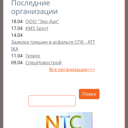
Последние
организации
18.04
ООО "Эко-Дах"
17.04
KMS Sport
14.04
Заделка трещин в асфальте СПб - ATT
IKA
11.04
Гелиос
09.04
СпецНовострой
Все организации>>>
Открыть настройки
Поиск