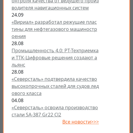
онтроля качества от ведущего произ
водителя навигационных систем
24.09
«Вириал» разработал режущие плас
тины для нефтегазового машиностр
оения
28.08
Промышленность 4.0: РТ-Техприемка
и ТТК-Цифровые решения создают а
льянс
28.08
«Северсталь» подтвердила качество
высокопрочных сталей для судов лед
ового класса
04.08
«Северсталь» освоила производство
стали SA-387 Gr22 Cl2
Все новости>>>