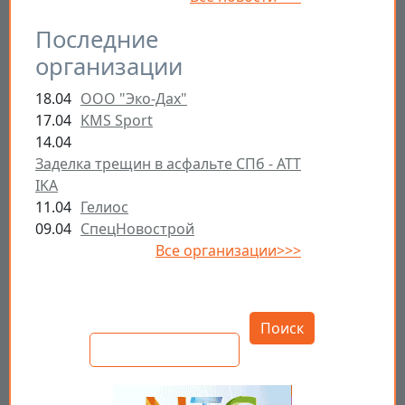
Последние
организации
18.04
ООО "Эко-Дах"
17.04
KMS Sport
14.04
Заделка трещин в асфальте СПб - ATT
IKA
11.04
Гелиос
09.04
СпецНовострой
Все организации>>>
Открыть настройки
Поиск