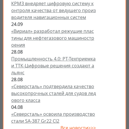
КРМЗ внедряет цифровую систему к
онтроля качества от ведущего произ
водителя навигационных систем
24.09
«Вириал» разработал режущие плас
тины для нефтегазового машиностр
оения
28.08
Промышленность 4.0: РТ-Техприемка
и ТТК-Цифровые решения создают а
льянс
28.08
«Северсталь» подтвердила качество
высокопрочных сталей для судов лед
ового класса
04.08
«Северсталь» освоила производство
стали SA-387 Gr22 Cl2
Все новости>>>