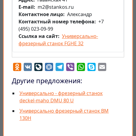
E-mail
m2@stankos.ru
Контактное лицо
Александр
Контактный номер телефона
+7
(495) 023-09-99
Ссылка на сайт
Универсально-
фрезерный станок FGHE 32
Odnoklassniki
VK
LiveJournal
Mail.Ru
Telegram
Viber
WhatsApp
Skype
Email
Другие предложения:
Универсально - фрезерный станок
deckel-maho DMU 80 U
Универсально фрезерный станок ВМ
130Н