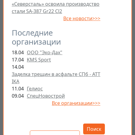
«Северсталь» освоила производство
стали SA-387 Gr22 Cl2
Все новости>>>
Последние
организации
18.04
ООО "Эко-Дах"
17.04
KMS Sport
14.04
Заделка трещин в асфальте СПб - ATT
IKA
11.04
Гелиос
09.04
СпецНовострой
Все организации>>>
Открыть настройки
Поиск