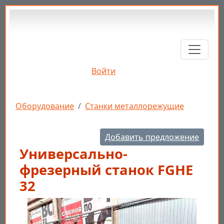
Перейти к основному содержанию
Войти
Строка навигации
Оборудование
Станки металлорежущие
Добавить предложение
Универсально-
фрезерный станок FGHE
32