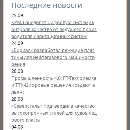
Последние новости
25.09
КРМЗ внедряет цифровую систему к
онтроля качества от ведущего произ
водителя навигационных систем
24.09
«Вириал» разработал режущие плас
тины для нефтегазового машиностр
оения
28.08
Промышленность 4.0: РТ-Техприемка
и ТТК-Цифровые решения создают а
льянс
28.08
«Северсталь» подтвердила качество
высокопрочных сталей для судов лед
ового класса
04.08