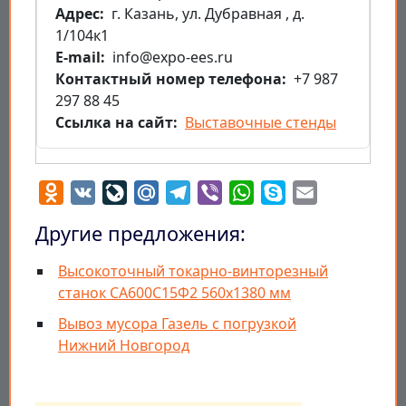
Aдрес
г. Казань, ул. Дубравная , д.
1/104к1
E-mail
info@expo-ees.ru
Контактный номер телефона
+7 987
297 88 45
Ссылка на сайт
Выставочные стенды
Odnoklassniki
VK
LiveJournal
Mail.Ru
Telegram
Viber
WhatsApp
Skype
Email
Другие предложения:
Высокоточный токарно-винторезный
станок СА600С15Ф2 560х1380 мм
Вывоз мусора Газель с погрузкой
Нижний Новгород