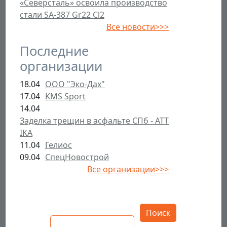
«Северсталь» освоила производство
стали SA-387 Gr22 Cl2
Все новости>>>
Последние
организации
18.04
ООО "Эко-Дах"
17.04
KMS Sport
14.04
Заделка трещин в асфальте СПб - ATT
IKA
11.04
Гелиос
09.04
СпецНовострой
Все организации>>>
Открыть настройки
Поиск