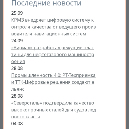
Последние новости
25.09
КРМЗ внедряет цифровую систему к
онтроля качества от ведущего произ
водителя навигационных систем
24.09
«Вириал» разработал режущие плас
тины для нефтегазового машиностр
оения
28.08
Промышленность 4.0: РТ-Техприемка
и ТТК-Цифровые решения создают а
льянс
28.08
«Северсталь» подтвердила качество
высокопрочных сталей для судов лед
ового класса
04.08