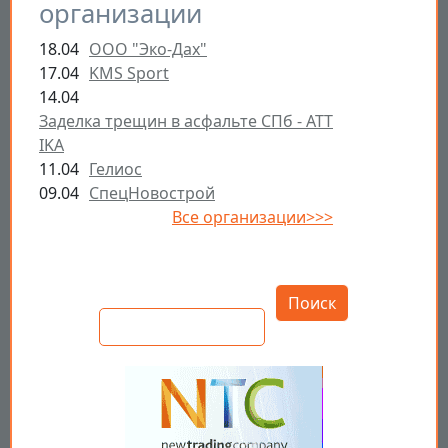
организации
18.04
ООО "Эко-Дах"
17.04
KMS Sport
14.04
Заделка трещин в асфальте СПб - ATT
IKA
11.04
Гелиос
09.04
СпецНовострой
Все организации>>>
Открыть настройки
Поиск