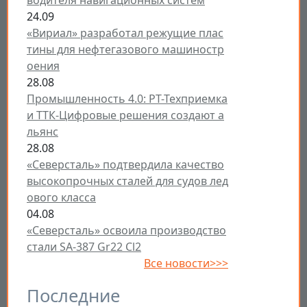
водителя навигационных систем
24.09
«Вириал» разработал режущие плас
тины для нефтегазового машиностр
оения
28.08
Промышленность 4.0: РТ-Техприемка
и ТТК-Цифровые решения создают а
льянс
28.08
«Северсталь» подтвердила качество
высокопрочных сталей для судов лед
ового класса
04.08
«Северсталь» освоила производство
стали SA-387 Gr22 Cl2
Все новости>>>
Последние