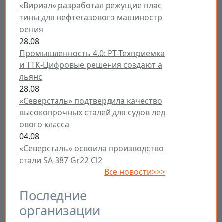
«Вириал» разработал режущие плас
тины для нефтегазового машиностр
оения
28.08
Промышленность 4.0: РТ-Техприемка
и ТТК-Цифровые решения создают а
льянс
28.08
«Северсталь» подтвердила качество
высокопрочных сталей для судов лед
ового класса
04.08
«Северсталь» освоила производство
стали SA-387 Gr22 Cl2
Все новости>>>
Последние
организации