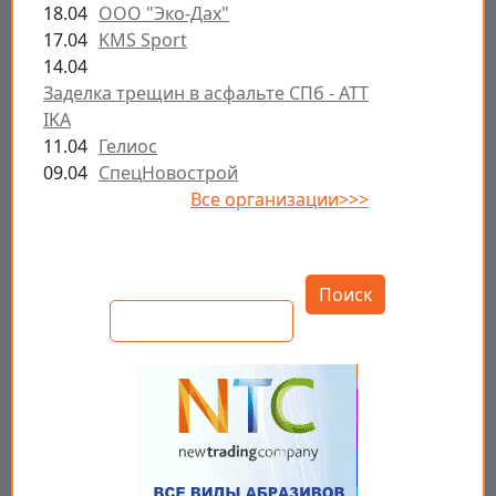
18.04
ООО "Эко-Дах"
17.04
KMS Sport
14.04
Заделка трещин в асфальте СПб - ATT
IKA
11.04
Гелиос
09.04
СпецНовострой
Все организации>>>
Открыть настройки
Поиск