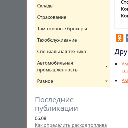
Ст
Склады
Ко
Ко
Страхование
Таможенные брокеры
O
Техобслуживание
Дру
Специальная техника
Автомобильная 
Ам
промышленность
те
Ам
Разное
Последние
публикации
06.08
Как определить расход топлива