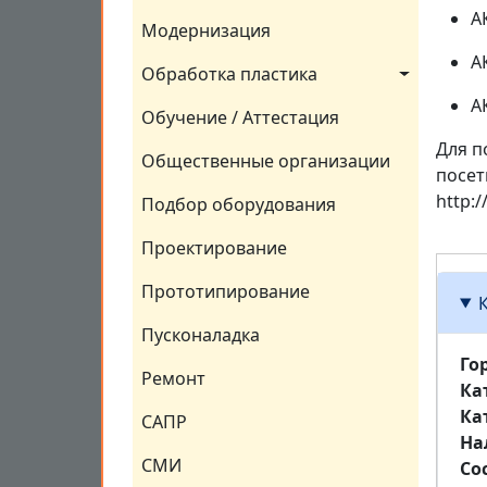
А
Модернизация
А
Обработка пластика
А
Обучение / Аттестация
Для п
Общественные организации
посет
http:
Подбор оборудования
Проектирование
Прототипирование
Пусконаладка
Го
Ремонт
Ка
Ка
САПР
На
СМИ
Со