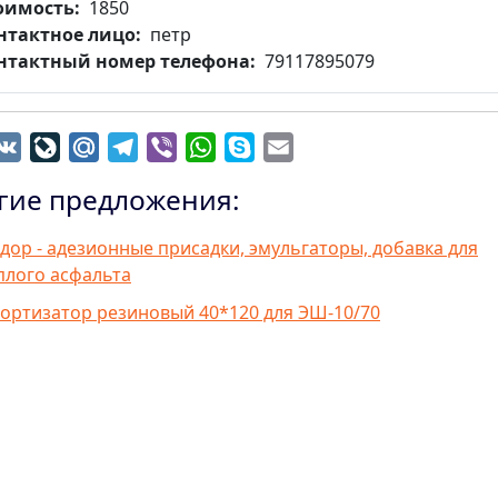
оимость
1850
нтактное лицо
петр
нтактный номер телефона
79117895079
dnoklassniki
VK
LiveJournal
Mail.Ru
Telegram
Viber
WhatsApp
Skype
Email
гие предложения:
дор - адезионные присадки, эмульгаторы, добавка для
плого асфальта
ортизатор резиновый 40*120 для ЭШ-10/70