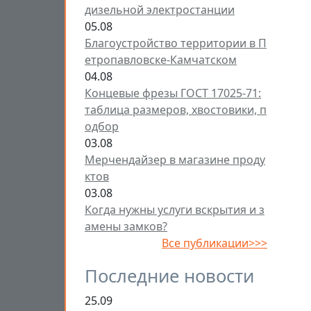
дизельной электростанции
05.08
Благоустройство территории в П
етропавловске-Камчатском
04.08
Концевые фрезы ГОСТ 17025-71:
таблица размеров, хвостовики, п
одбор
03.08
Мерчендайзер в магазине проду
ктов
03.08
Когда нужны услуги вскрытия и з
амены замков?
Все публикации>>>
Последние новости
25.09