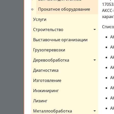
17053
Прокатное оборудование
АКСС-
харак
Услуги
Списо
Строительство
А
Выставочные организации
А
Грузоперевозки
А
Деревообработка
А
Диагностика
А
Изготовление
А
Инжиниринг
А
Лизинг
А
Металлообработка