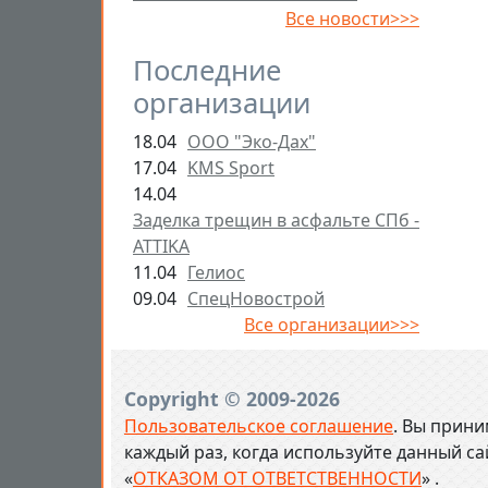
Все новости>>>
Последние
организации
18.04
ООО "Эко-Дах"
17.04
KMS Sport
14.04
Заделка трещин в асфальте СПб -
ATTIKA
11.04
Гелиос
09.04
СпецНовострой
Все организации>>>
Copyright © 2009-2026
Пользовательское соглашение
. Вы прини
каждый раз, когда используйте данный с
«
ОТКАЗОМ ОТ ОТВЕТСТВЕННОСТИ
» .