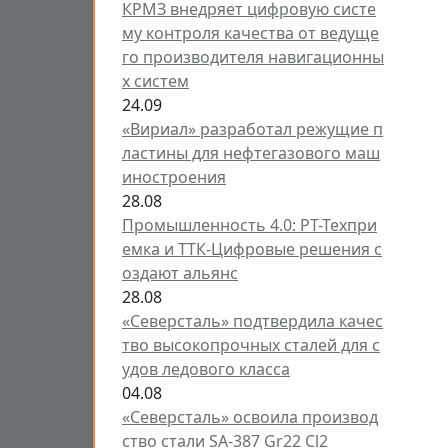
КРМЗ внедряет цифровую систе
му контроля качества от ведуще
го производителя навигационны
х систем
24.09
«Вириал» разработал режущие п
ластины для нефтегазового маш
иностроения
28.08
Промышленность 4.0: РТ-Техпри
емка и ТТК-Цифровые решения с
оздают альянс
28.08
«Северсталь» подтвердила качес
тво высокопрочных сталей для с
удов ледового класса
04.08
«Северсталь» освоила производ
ство стали SA-387 Gr22 Cl2