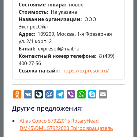
Состояние товара
новое
Стоимость
Не указана
Название организации
ООО
ЭкспресОйл
Aдрес
109209, Москва, 1-я Фрезерная
ул. 2/1 корп. 2
E-mail
expresoil@mail.ru
Контактный номер телефона
8 (499)
400-27-56
Ссылка на сайт
https://expresoil.ru/
Odnoklassniki
VK
LiveJournal
Mail.Ru
Telegram
Viber
WhatsApp
Skype
Email
Другие предложения:
Atlas Copco 57922015 RotaryHead
DM45\DML 57922023 Epiroc вращатель