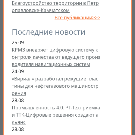
Благоустройство территории в Петр
опавловске-Камчатском
Все публикации>>>
Последние новости
25.09
КРМЗ внедряет цифровую систему к
онтроля качества от ведущего произ
водителя навигационных систем
24.09
«Вириал» разработал режущие плас
тины для нефтегазового машиностр
оения
28.08
Промышленность 4.0: РТ-Техприемка
и ТТК-Цифровые решения создают а
льянс
28.08