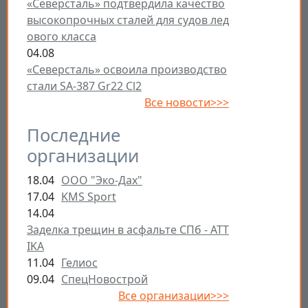
«Северсталь» подтвердила качество
высокопрочных сталей для судов лед
ового класса
04.08
«Северсталь» освоила производство
стали SA-387 Gr22 Cl2
Все новости>>>
Последние
организации
18.04
ООО "Эко-Дах"
17.04
KMS Sport
14.04
Заделка трещин в асфальте СПб - ATT
IKA
11.04
Гелиос
09.04
СпецНовострой
Все организации>>>