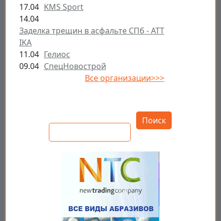
17.04
KMS Sport
14.04
Заделка трещин в асфальте СПб - ATT
IKA
11.04
Гелиос
09.04
СпецНовострой
Все организации>>>
Открыть настройки
Поиск