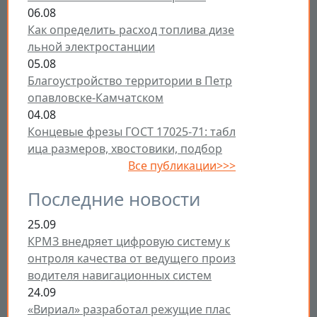
06.08
Как определить расход топлива дизе
льной электростанции
05.08
Благоустройство территории в Петр
опавловске-Камчатском
04.08
Концевые фрезы ГОСТ 17025-71: табл
ица размеров, хвостовики, подбор
Все публикации>>>
Последние новости
25.09
КРМЗ внедряет цифровую систему к
онтроля качества от ведущего произ
водителя навигационных систем
24.09
«Вириал» разработал режущие плас