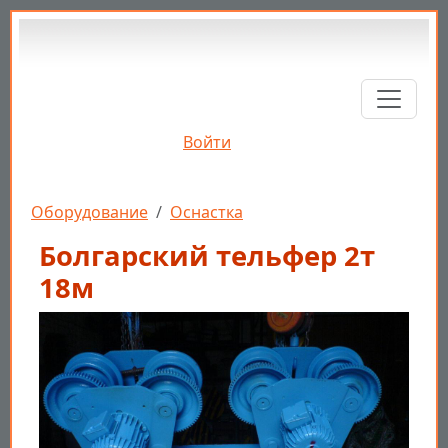
Перейти к основному содержанию
Войти
Строка навигации
Оборудование
Оснастка
Болгарский тельфер 2т
18м