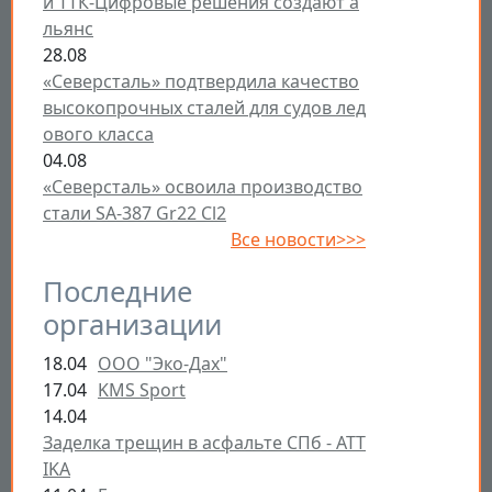
и ТТК-Цифровые решения создают а
льянс
28.08
«Северсталь» подтвердила качество
высокопрочных сталей для судов лед
ового класса
04.08
«Северсталь» освоила производство
стали SA-387 Gr22 Cl2
Все новости>>>
Последние
организации
18.04
ООО "Эко-Дах"
17.04
KMS Sport
14.04
Заделка трещин в асфальте СПб - ATT
IKA