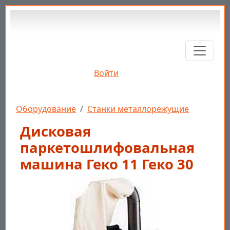
Перейти к основному содержанию
Войти
Строка навигации
Оборудование
Станки металлорежущие
Дисковая
паркетошлифовальная
машина Геко 11 Геко 30