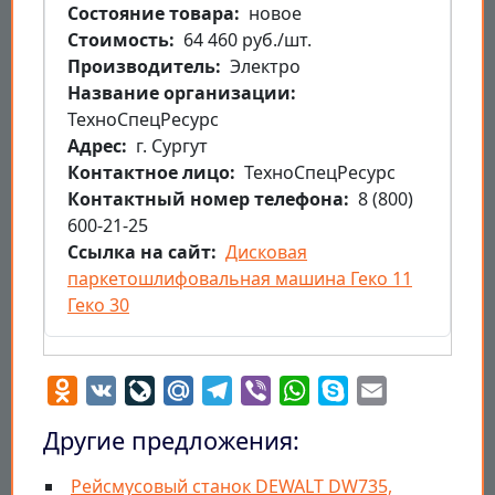
Состояние товара
новое
Стоимость
64 460 руб./шт.
Производитель
Электро
Название организации
ТехноСпецРесурс
Aдрес
г. Сургут
Контактное лицо
ТехноСпецРесурс
Контактный номер телефона
8 (800)
600-21-25
Ссылка на сайт
Дисковая
паркетошлифовальная машина Геко 11
Геко 30
Odnoklassniki
VK
LiveJournal
Mail.Ru
Telegram
Viber
WhatsApp
Skype
Email
Другие предложения:
Рейсмусовый станок DEWALT DW735,