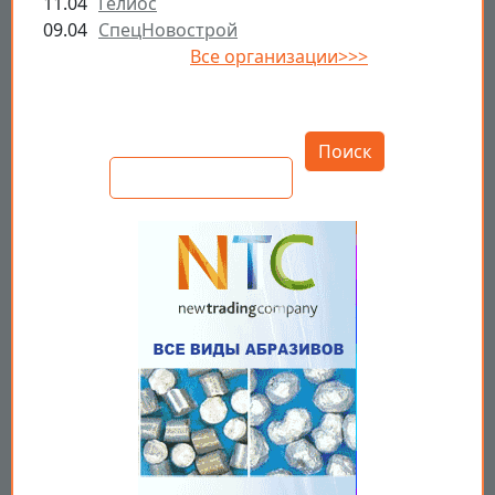
11.04
Гелиос
09.04
СпецНовострой
Все организации>>>
Открыть настройки
Поиск