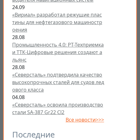
24.09
«Вириал» разработал режущие плас
тины для нефтегазового машиностр
оения
28.08
Промышленность 4.0: РТ-Техприемка
и ТТК-Цифровые решения создают а
льянс
28.08
«Северсталь» подтвердила качество
высокопрочных сталей для судов лед
ового класса
04.08
«Северсталь» освоила производство
стали SA-387 Gr22 Cl2
Все новости>>>
Последние