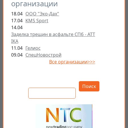
организации
18.04
ООО "Эко-Дах"
17.04
KMS Sport
14.04
Заделка трещин в асфальте СПб - ATT
IKA
11.04
Гелиос
09.04
СпецНовострой
Все организации>>>
Открыть настройки
Поиск