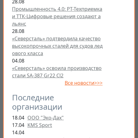
28.08
Промышленность 4.0: РТ-Техприемка
и ТТК-Цифровые решения создают а
льянс
28.08
«Северсталь» подтвердила качество
высокопрочных сталей для судов лед
ового класса
04.08
«Северсталь» освоила производство
стали SA-387 Gr22 Cl2
Все новости>>>
Последние
организации
18.04
ООО "Эко-Дах"
17.04
KMS Sport
14.04