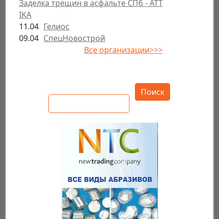
Заделка трещин в асфальте СПб - ATT
IKA
11.04
Гелиос
09.04
СпецНовострой
Все организации>>>
Открыть настройки
Поиск