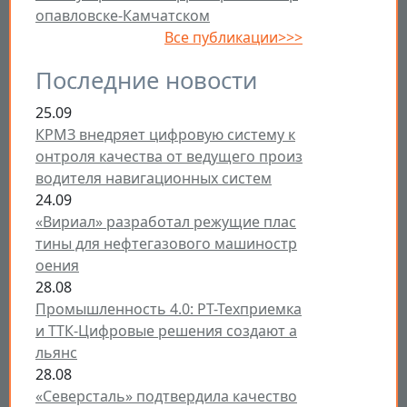
опавловске-Камчатском
Все публикации>>>
Последние новости
25.09
КРМЗ внедряет цифровую систему к
онтроля качества от ведущего произ
водителя навигационных систем
24.09
«Вириал» разработал режущие плас
тины для нефтегазового машиностр
оения
28.08
Промышленность 4.0: РТ-Техприемка
и ТТК-Цифровые решения создают а
льянс
28.08
«Северсталь» подтвердила качество