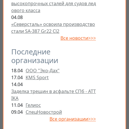
высокопрочных сталей для судов лед
ового класса
04.08
«Северсталь» освоила производство
стали SA-387 Gr22 Cl2
Все новости>>>
Последние
организации
18.04
ООО "Эко-Дах"
17.04
KMS Sport
14.04
Заделка трещин в асфальте СПб - ATT
IKA
11.04
Гелиос
09.04
СпецНовострой
Все организации>>>