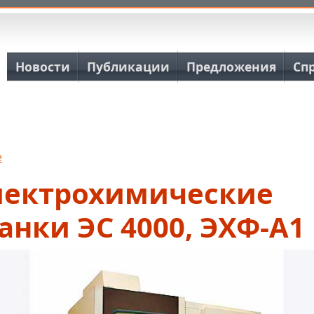
Основная навигация
Новости
Публикации
Предложения
Сп
е
лектрохимические
анки ЭС 4000, ЭХФ-А1