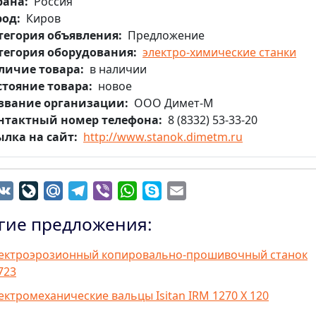
рана
Россия
род
Киров
тегория объявления
Предложение
тегория оборудования
электро-химические станки
личие товара
в наличии
стояние товара
новое
звание организации
ООО Димет-М
нтактный номер телефона
8 (8332) 53-33-20
ылка на сайт
http://www.stanok.dimetm.ru
dnoklassniki
VK
LiveJournal
Mail.Ru
Telegram
Viber
WhatsApp
Skype
Email
гие предложения:
ектроэрозионный копировально-прошивочный станок
723
ектромеханические вальцы Isitan IRM 1270 X 120