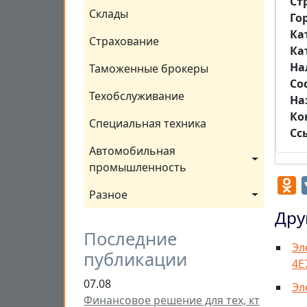
Ст
Склады
Го
Ка
Страхование
Ка
На
Таможенные брокеры
Со
Техобслуживание
На
Ко
Специальная техника
Сс
Автомобильная 
промышленность
O
Разное
Дру
Последние
Эл
публикации
4Е
07.08
Эл
Финансовое решение для тех, кт