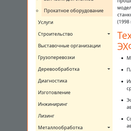
проши
модел
Прокатное оборудование
станк
(1998 
Услуги
Те
Строительство
ЭХ
Выставочные организации
Грузоперевозки
М
Деревообработка
П
Диагностика
И
с
Изготовление
Э
Инжиниринг
а
Лизинг
С
а
Металлообработка