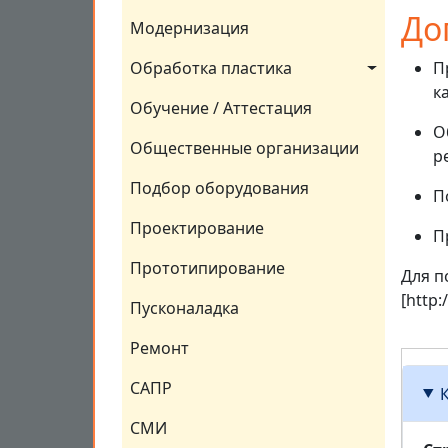
До
Модернизация
П
Обработка пластика
к
Обучение / Аттестация
О
Общественные организации
р
Подбор оборудования
П
Проектирование
П
Прототипирование
Для п
[http
Пусконаладка
Ремонт
САПР
СМИ