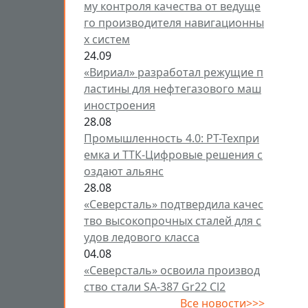
му контроля качества от ведуще
го производителя навигационны
х систем
24.09
«Вириал» разработал режущие п
ластины для нефтегазового маш
иностроения
28.08
Промышленность 4.0: РТ-Техпри
емка и ТТК-Цифровые решения с
оздают альянс
28.08
«Северсталь» подтвердила качес
тво высокопрочных сталей для с
удов ледового класса
04.08
«Северсталь» освоила производ
ство стали SA-387 Gr22 Cl2
Все новости>>>