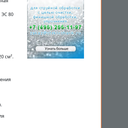
нная
 ЭС 80
0 см².
ления
.
ля