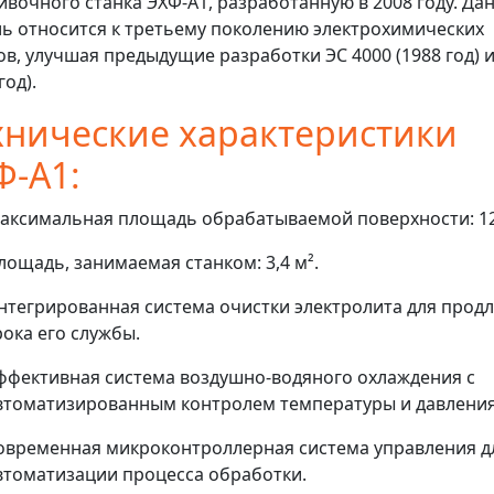
вочного станка ЭХФ-А1, разработанную в 2008 году. Да
ь относится к третьему поколению электрохимических
ов, улучшая предыдущие разработки ЭС 4000 (1988 год) и
год).
хнические характеристики
Ф-А1:
аксимальная площадь обрабатываемой поверхности: 12
лощадь, занимаемая станком: 3,4 м².
нтегрированная система очистки электролита для прод
рока его службы.
ффективная система воздушно-водяного охлаждения с
втоматизированным контролем температуры и давления
овременная микроконтроллерная система управления д
втоматизации процесса обработки.