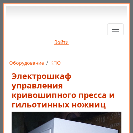
Перейти к основному содержанию
Войти
Строка навигации
Оборудование
КПО
Электрошкаф
управления
кривошипного пресса и
гильотинных ножниц