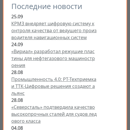
Последние новости
25.09
КРМЗ внедряет цифровую систему к
онтроля качества от ведущего произ
водителя навигационных систем
24.09
«Вириал» разработал режущие плас
тины для нефтегазового машиностр
оения
28.08
Промышленность 4.0: РТ-Техприемка
и ТТК-Цифровые решения создают а
льянс
28.08
«Северсталь» подтвердила качество
высокопрочных сталей для судов лед
ового класса
04.08