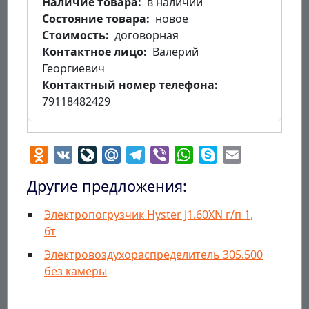
Наличие товара
в наличии
Состояние товара
новое
Стоимость
договорная
Контактное лицо
Валерий
Георгиевич
Контактный номер телефона
79118482429
Odnoklassniki
VK
LiveJournal
Mail.Ru
Telegram
Viber
WhatsApp
Skype
Email
Другие предложения:
Электропогрузчик Hyster J1.60XN г/п 1,
6т
Электровоздухораспределитель 305.500
без камеры