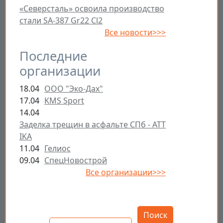
«Северсталь» освоила производство
стали SA-387 Gr22 Cl2
Все новости>>>
Последние
организации
18.04
ООО "Эко-Дах"
17.04
KMS Sport
14.04
Заделка трещин в асфальте СПб - ATT
IKA
11.04
Гелиос
09.04
СпецНовострой
Все организации>>>
Открыть настройки
Поиск