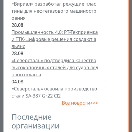
«Вириал» разработал режущие плас
тины для нефтегазового машиностр
оения
28.08
Промышленность 4.0: РТ-Техприемка
и ТТК-Цифровые решения создают а
льянс
28.08
«Северсталь» подтвердила качество
высокопрочных сталей для судов лед
ового класса
04.08
«Северсталь» освоила производство
стали SA-387 Gr22 Cl2
Все новости>>>
Последние
организации