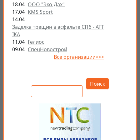
18.04
ООО "Эко-Дах"
17.04
KMS Sport
14.04
Заделка трещин в асфальте СПб - ATT
IKA
11.04
Гелиос
09.04
СпецНовострой
Все организации>>>
Открыть настройки
Поиск