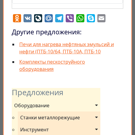
Odnoklassniki
VK
LiveJournal
Mail.Ru
Telegram
Viber
WhatsApp
Skype
Email
Другие предложения:
Печи для нагрева нефтяных эмульсий и
нефти (ПТБ-10/64, ПТБ-10А, ПТБ-10
Комплекты пескоструйного
оборудования
Предложения
Оборудование
Станки металлорежущие
Инструмент