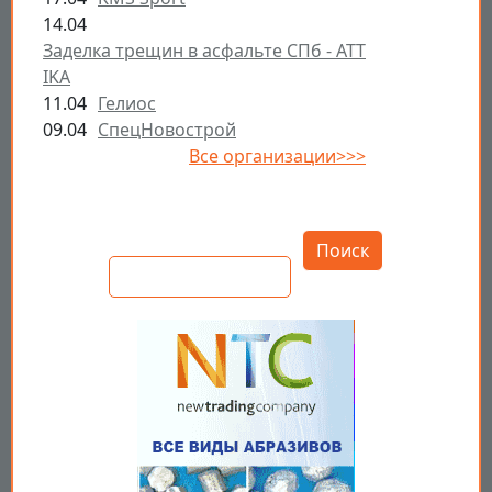
14.04
Заделка трещин в асфальте СПб - ATT
IKA
11.04
Гелиос
09.04
СпецНовострой
Все организации>>>
Открыть настройки
Поиск