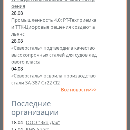
оения
28.08
Промышленность 4.0: РТ-Техприемка
и ТТК-Цифровые решения создают а
льянс
28.08
«Северсталь» подтвердила качество
высокопрочных сталей для судов лед
ового класса
04.08
«Северсталь» освоила производство
стали SA-387 Gr22 Cl2
Все новости>>>
Последние
организации
18.04
ООО "Эко-Дах"
17.04
KMS Sport