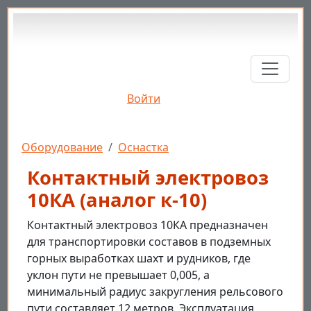
Перейти к основному содержанию
Войти
Строка навигации
Оборудование
Оснастка
Контактный электровоз
10КА (аналог к-10)
Контактный электровоз 10КА предназначен
для транспортировки составов в подземных
горных выработках шахт и рудников, где
уклон пути не превышает 0,005, а
минимальный радиус закругления рельсового
пути составляет 12 метров. Эксплуатация