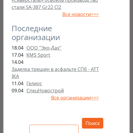
«Северсталь» освоила производство
стали SA-387 Gr22 Cl2
Все новости>>>
Последние
организации
18.04
ООО "Эко-Дах"
17.04
KMS Sport
14.04
Заделка трещин в асфальте СПб - ATT
IKA
11.04
Гелиос
09.04
СпецНовострой
Все организации>>>
Открыть настройки
Поиск