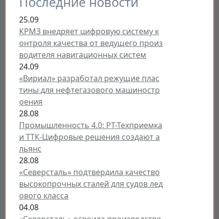
Последние новости
25.09
КРМЗ внедряет цифровую систему к
онтроля качества от ведущего произ
водителя навигационных систем
24.09
«Вириал» разработал режущие плас
тины для нефтегазового машиностр
оения
28.08
Промышленность 4.0: РТ-Техприемка
и ТТК-Цифровые решения создают а
льянс
28.08
«Северсталь» подтвердила качество
высокопрочных сталей для судов лед
ового класса
04.08