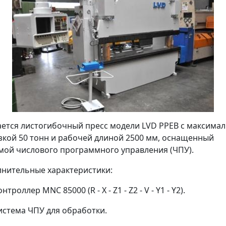
ется листогибочный пресс модели LVD PPEB с максима
зкой 50 тонн и рабочей длиной 2500 мм, оснащенный
мой числового программного управления (ЧПУ).
нительные характеристики:
нтроллер MNC 85000 (R - X - Z1 - Z2 - V - Y1 - Y2).
истема ЧПУ для обработки.