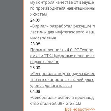
му контроля качества от ведуще
го производителя навигационны
х систем
24.09
«Вириал» разработал режущие п
ластины для нефтегазового маш
иностроения
28.08
Промышленность 4.0: РТ-Техпри
емка и ТТК-Цифровые решения с
оздают альянс
28.08
«Северсталь» подтвердила качес
тво высокопрочных сталей для с
удов ледового класса
04.08
«Северсталь» освоила производ
ство стали SA-387 Gr22 Cl2
Все новости>>>