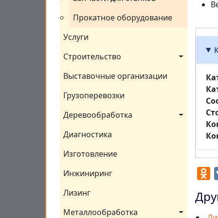
В
Прокатное оборудование
Услуги
Строительство
Выставочные организации
Ка
Ка
Грузоперевозки
Со
Ст
Деревообработка
Ко
Диагностика
Ко
Изготовление
O
Инжиниринг
Лизинг
Дру
Металлообработка
Ли