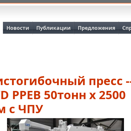
Основная навигация
Новости
Публикации
Предложения
Сп
стогибочный пресс -
D PPEB 50тонн x 2500
м с ЧПУ