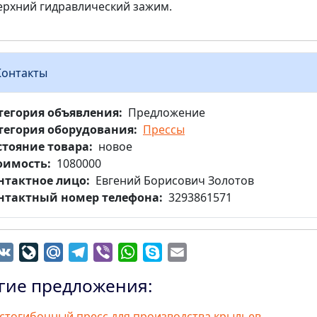
ерхний гидравлический зажим.
Контакты
тегория объявления
Предложение
тегория оборудования
Прессы
стояние товара
новое
оимость
1080000
нтактное лицо
Евгений Борисович Золотов
нтактный номер телефона
3293861571
dnoklassniki
VK
LiveJournal
Mail.Ru
Telegram
Viber
WhatsApp
Skype
Email
гие предложения:
стогибочный пресс для производства крыльев