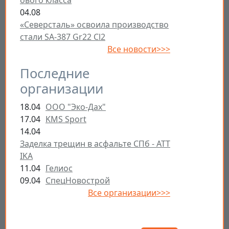
ового класса
04.08
«Северсталь» освоила производство
стали SA-387 Gr22 Cl2
Все новости>>>
Последние
организации
18.04
ООО "Эко-Дах"
17.04
KMS Sport
14.04
Заделка трещин в асфальте СПб - ATT
IKA
11.04
Гелиос
09.04
СпецНовострой
Все организации>>>
Открыть настройки