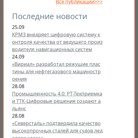
Все публикации>>>
Последние новости
25.09
КРМЗ внедряет цифровую систему к
онтроля качества от ведущего произ
водителя навигационных систем
24.09
«Вириал» разработал режущие плас
тины для нефтегазового машиностр
оения
28.08
Промышленность 4.0: РТ-Техприемка
и ТТК-Цифровые решения создают а
льянс
28.08
«Северсталь» подтвердила качество
высокопрочных сталей для судов лед