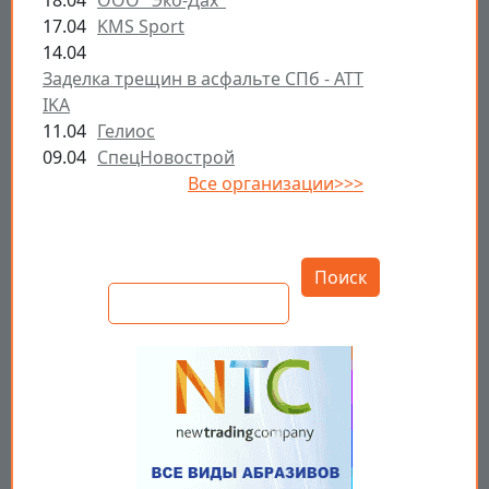
18.04
ООО "Эко-Дах"
17.04
KMS Sport
14.04
Заделка трещин в асфальте СПб - ATT
IKA
11.04
Гелиос
09.04
СпецНовострой
Все организации>>>
Открыть настройки
Поиск