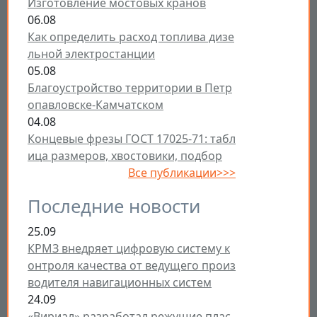
Изготовление мостовых кранов
06.08
Как определить расход топлива дизе
льной электростанции
05.08
Благоустройство территории в Петр
опавловске-Камчатском
04.08
Концевые фрезы ГОСТ 17025-71: табл
ица размеров, хвостовики, подбор
Все публикации>>>
Последние новости
25.09
КРМЗ внедряет цифровую систему к
онтроля качества от ведущего произ
водителя навигационных систем
24.09
«Вириал» разработал режущие плас