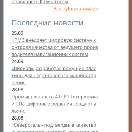
опавловске-Камчатском
Все публикации>>>
Последние новости
25.09
КРМЗ внедряет цифровую систему к
онтроля качества от ведущего произ
водителя навигационных систем
24.09
«Вириал» разработал режущие плас
тины для нефтегазового машиностр
оения
28.08
Промышленность 4.0: РТ-Техприемка
и ТТК-Цифровые решения создают а
льянс
28.08
«Северсталь» подтвердила качество