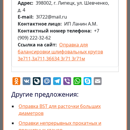
Aдрес
398002, г. Липецк, ул. Шевченко,
д. 4
E-mail
3l722@mail.ru
Контактное лицо
ИП Ланин А.М.
Контактный номер телефона
+7
(909) 222-32-62
Ссылка на сайт
Оправка для
балансировки шлифовальных кругов
3е711,3д711,3б634 3г71 3г71м
Odnoklassniki
VK
LiveJournal
Mail.Ru
Telegram
Viber
WhatsApp
Skype
Email
Другие предложения:
Оправка BST для расточки больших
диаметров
Оправки непрерывных прокатных и