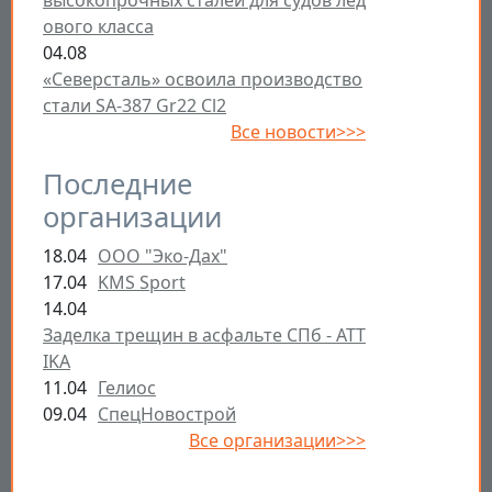
высокопрочных сталей для судов лед
ового класса
04.08
«Северсталь» освоила производство
стали SA-387 Gr22 Cl2
Все новости>>>
Последние
организации
18.04
ООО "Эко-Дах"
17.04
KMS Sport
14.04
Заделка трещин в асфальте СПб - ATT
IKA
11.04
Гелиос
09.04
СпецНовострой
Все организации>>>