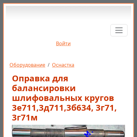
Перейти к основному содержанию
Войти
Строка навигации
Оборудование
Оснастка
Оправка для
балансировки
шлифовальных кругов
3е711,3д711,3б634, 3г71,
3г71м