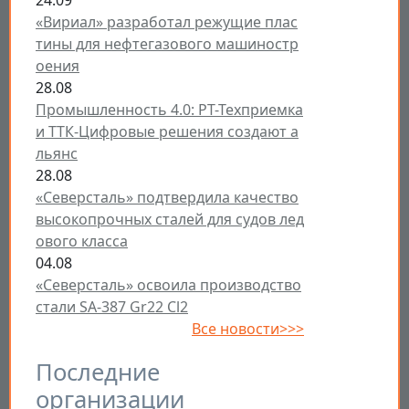
24.09
«Вириал» разработал режущие плас
тины для нефтегазового машиностр
оения
28.08
Промышленность 4.0: РТ-Техприемка
и ТТК-Цифровые решения создают а
льянс
28.08
«Северсталь» подтвердила качество
высокопрочных сталей для судов лед
ового класса
04.08
«Северсталь» освоила производство
стали SA-387 Gr22 Cl2
Все новости>>>
Последние
организации