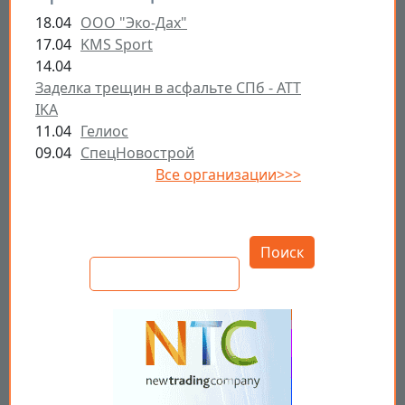
18.04
ООО "Эко-Дах"
17.04
KMS Sport
14.04
Заделка трещин в асфальте СПб - ATT
IKA
11.04
Гелиос
09.04
СпецНовострой
Все организации>>>
Открыть настройки
Поиск