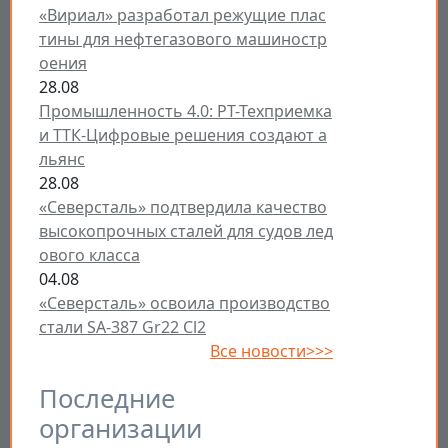
«Вириал» разработал режущие плас
тины для нефтегазового машиностр
оения
28.08
Промышленность 4.0: РТ-Техприемка
и ТТК-Цифровые решения создают а
льянс
28.08
«Северсталь» подтвердила качество
высокопрочных сталей для судов лед
ового класса
04.08
«Северсталь» освоила производство
стали SA-387 Gr22 Cl2
Все новости>>>
Последние
организации