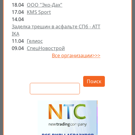
18.04
ООО "Эко-Дах"
17.04
KMS Sport
14.04
Заделка трещин в асфальте СПб - ATT
IKA
11.04
Гелиос
09.04
СпецНовострой
Все организации>>>
Открыть настройки
Поиск