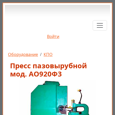
Перейти к основному содержанию
Войти
Строка навигации
Оборудование
КПО
Пресс пазовырубной
мод. АО920Ф3