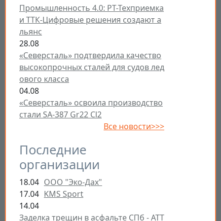
Промышленность 4.0: РТ-Техприемка
и ТТК-Цифровые решения создают а
льянс
28.08
«Северсталь» подтвердила качество
высокопрочных сталей для судов лед
ового класса
04.08
«Северсталь» освоила производство
стали SA-387 Gr22 Cl2
Все новости>>>
Последние
организации
18.04
ООО "Эко-Дах"
17.04
KMS Sport
14.04
Заделка трещин в асфальте СПб - ATT