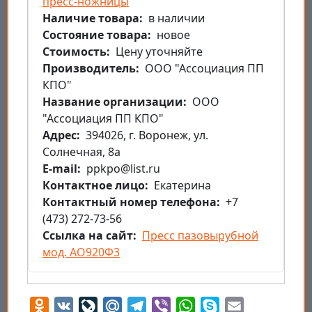
пресс-ножницы
Наличие товара
в наличии
Состояние товара
новое
Стоимость
Цену уточняйте
Производитель
ООО "Ассоциация ПП
КПО"
Название организации
ООО
"Ассоциация ПП КПО"
Aдрес
394026, г. Воронеж, ул.
Солнечная, 8а
E-mail
ppkpo@list.ru
Контактное лицо
Екатерина
Контактный номер телефона
+7
(473) 272-73-56
Ссылка на сайт
Пресс пазовырубной
мод. АО920Ф3
Odnoklassniki
VK
LiveJournal
Mail.Ru
Telegram
Viber
WhatsApp
Skype
Email