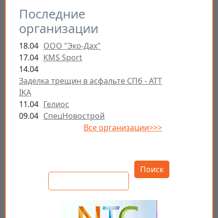
Последние
организации
18.04
ООО "Эко-Дах"
17.04
KMS Sport
14.04
Заделка трещин в асфальте СПб - ATT
IKA
11.04
Гелиос
09.04
СпецНовострой
Все организации>>>
Открыть настройки
Поиск