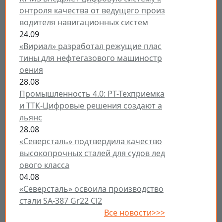
онтроля качества от ведущего произ
водителя навигационных систем
24.09
«Вириал» разработал режущие плас
тины для нефтегазового машиностр
оения
28.08
Промышленность 4.0: РТ-Техприемка
и ТТК-Цифровые решения создают а
льянс
28.08
«Северсталь» подтвердила качество
высокопрочных сталей для судов лед
ового класса
04.08
«Северсталь» освоила производство
стали SA-387 Gr22 Cl2
Все новости>>>