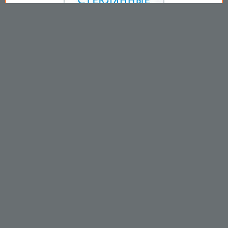
Copyright © 2009-2026
Пользовательское соглашение
.
Вы принимаете все условия
пользовательского соглашения
каждый раз, когда используйте
данный сайт
https://mirprom.com/
Связаться с
и
Вы выражаете свое согласие с