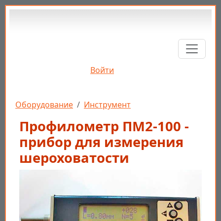
Перейти к основному содержанию
Войти
Строка навигации
Оборудование
Инструмент
Профилометр ПМ2-100 -
прибор для измерения
шероховатости