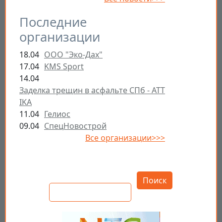
Последние
организации
18.04
ООО "Эко-Дах"
17.04
KMS Sport
14.04
Заделка трещин в асфальте СПб - ATT
IKA
11.04
Гелиос
09.04
СпецНовострой
Все организации>>>
Открыть настройки
Поиск