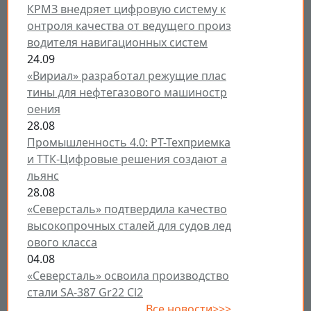
КРМЗ внедряет цифровую систему к
онтроля качества от ведущего произ
водителя навигационных систем
24.09
«Вириал» разработал режущие плас
тины для нефтегазового машиностр
оения
28.08
Промышленность 4.0: РТ-Техприемка
и ТТК-Цифровые решения создают а
льянс
28.08
«Северсталь» подтвердила качество
высокопрочных сталей для судов лед
ового класса
04.08
«Северсталь» освоила производство
стали SA-387 Gr22 Cl2
Все новости>>>