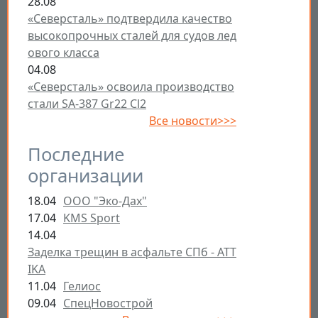
28.08
«Северсталь» подтвердила качество
высокопрочных сталей для судов лед
ового класса
04.08
«Северсталь» освоила производство
стали SA-387 Gr22 Cl2
Все новости>>>
Последние
организации
18.04
ООО "Эко-Дах"
17.04
KMS Sport
14.04
Заделка трещин в асфальте СПб - ATT
IKA
11.04
Гелиос
09.04
СпецНовострой