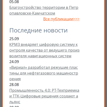
05.08
Благоустройство территории в Петр
опавловске-Камчатском
Все публикации>>>
Последние новости
25.09
КРМЗ внедряет цифровую систему к
онтроля качества от ведущего произ
водителя навигационных систем
24.09
«Вириал» разработал режущие плас
тины для нефтегазового машиностр
оения
28.08
Промышленность 4.0: РТ-Техприемка
и ТТК-Цифровые решения создают а
льянс