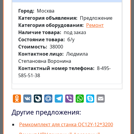
Город
Москва
Категория объявления
Предложение
Категория оборудования
Ремонт
Наличие товара
под заказ
Состояние товара
б/у
Стоимость
38000
Контактное лицо
Людмила
Степановна Воронина
Контактный номер телефона
8-495-
585-51-38
Odnoklassniki
VK
LiveJournal
Mail.Ru
Telegram
Viber
WhatsApp
Skype
Email
Другие предложения:
Ремкомплект для станка QC12Y-12*3200