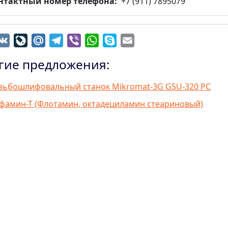
нтактный номер телефона
+7 (911) 7895079
dnoklassniki
VK
LiveJournal
Mail.Ru
Telegram
Viber
WhatsApp
Skype
Email
гие предложения:
зьбошлифовальный станок Mikromat-3G GSU-320 PC
фамин-Т (Флотамин, октадециламин стеариновый)