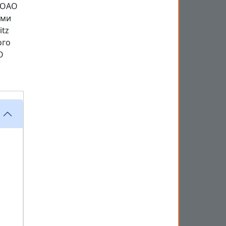
 ОАО
ыми
itz
ого
О