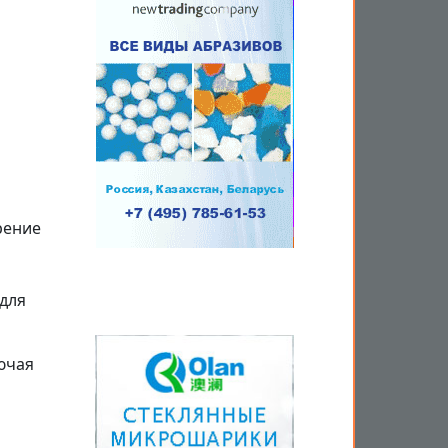
рение
для
ючая