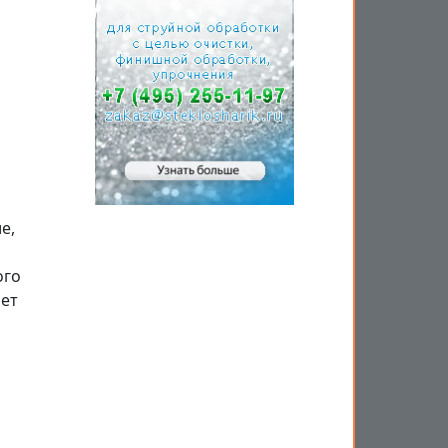
е,
ого
яет