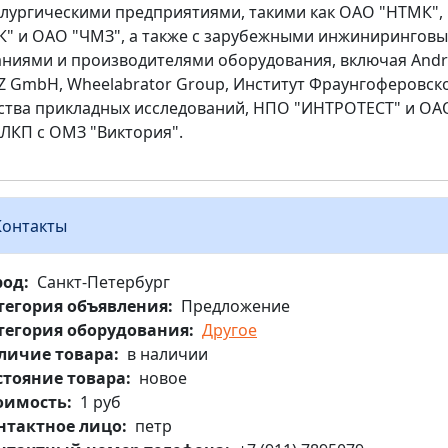
лургическими предприятиями, такими как ОАО "НТМК",
" и ОАО "ЧМЗ", а также с зарубежными инжинирингов
ниями и производителями оборудования, включая Andr
 GmbH, Wheelabrator Group, Институт Фраунгоферовск
тва прикладных исследований, НПО "ИНТРОТЕСТ" и ОА
ЛКП с ОМЗ "Виктория".
Контакты
род
Санкт-Петербург
тегория объявления
Предложение
тегория оборудования
Другое
личие товара
в наличии
стояние товара
новое
оимость
1 руб
нтактное лицо
петр