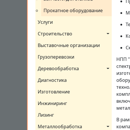
П
Прокатное оборудование
М
Услуги
Т
Строительство
К
Выставочные организации
С
Грузоперевозки
НПП "
спект
Деревообработка
изгот
Диагностика
обору
техно
Изготовление
компл
включ
Инжиниринг
метал
Лизинг
В рам
Металлообработка
компа