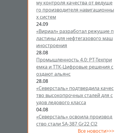
му контроля качества от ведуще
го производителя навигационны
х систем
24.09
«Вириал» разработал режущие п
ластины для нефтегазового маш
иностроения
28.08
Промышленность 4.0: РТ-Техпри
емка и ТТК-Цифровые решения с
оздают альянс
28.08
«Северсталь» подтвердила качес
тво высокопрочных сталей для с
удов ледового класса
04.08
«Северсталь» освоила производ
ство стали SA-387 Gr22 Cl2
Все новости>>>