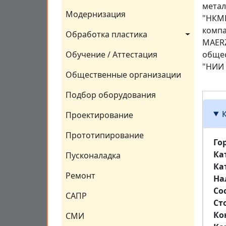
метал
Модернизация
"НКМК
компа
Обработка пластика
MAERZ
Обучение / Аттестация
общес
"НИИ 
Общественные организации
Подбор оборудования
Проектирование
Прототипирование
Го
Ка
Пусконаладка
Ка
Ремонт
На
Со
САПР
Ст
Ко
СМИ