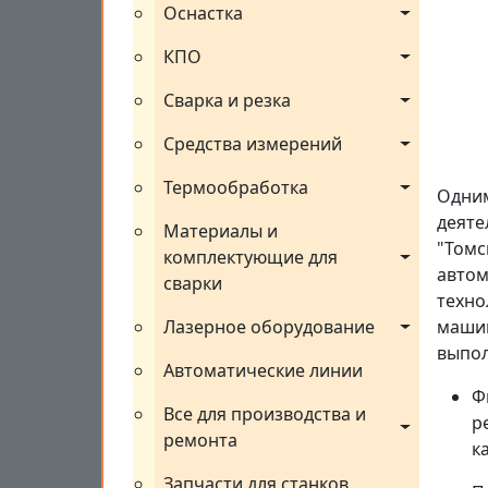
Оснастка
КПО
Сварка и резка
Средства измерений
Термообработка
Одним
деяте
Материалы и 
"Томс
комплектующие для 
автом
сварки
техно
Лазерное оборудование
машин
выпол
Автоматические линии
Ф
Все для производства и 
р
ремонта
к
Запчасти для станков