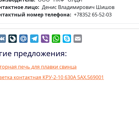
нтактное лицо
Денис Владимирович Шишов
нтактный номер телефона
+78352 65-52-03
dnoklassniki
VK
LiveJournal
Mail.Ru
Telegram
Viber
WhatsApp
Skype
Email
гие предложения:
торная печь для плавки свинца
зетка контактная КРУ-2-10 630А 5АХ.569001