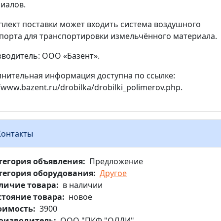
иалов.
плект поставки может входить система воздушного
порта для транспортировки измельчённого материала.
водитель: ООО «Базент».
нительная информация доступна по ссылке:
//www.bazent.ru/drobilka/drobilki_polimerov.php.
Контакты
тегория объявления
Предложение
тегория оборудования
Другое
личие товара
в наличии
стояние товара
новое
оимость
3900
оизводитель
ООО "ПКФ "ОЛДИ"