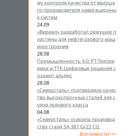
му контроля качества от ведуще
го производителя навигационны
х систем
24.09
«Вириал» разработал режущие п
ластины для нефтегазового маш
иностроения
28.08
Промышленность 4.0: РТ-Техпри
емка и ТТК-Цифровые решения с
оздают альянс
28.08
«Северсталь» подтвердила качес
тво высокопрочных сталей для с
удов ледового класса
04.08
«Северсталь» освоила производ
ство стали SA-387 Gr22 Cl2
Все новости>>>