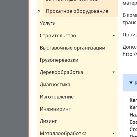
матер
Прокатное оборудование
В ком
транс
Услуги
Произ
Строительство
Допол
Выставочные организации
http:
Грузоперевозки
Деревообработка
Диагностика
Изготовление
Ка
Ка
Инжиниринг
На
Лизинг
Со
Ст
Металлообработка
Пр