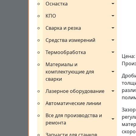
Оснастка
КПО
Сварка и резка
Средства измерений
Термообработка
Цена:
Произв
Материалы и 
комплектующие для 
Дроби
сварки
толщи
разли
Лазерное оборудование
полим
Автоматические линии
Зазо
Все для производства и 
регул
ремонта
матер
скоро
Запчасти для станков