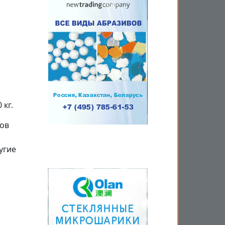
 кг.
ов
угие