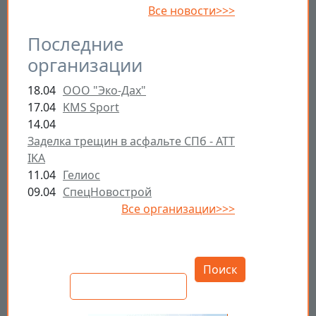
Все новости>>>
Последние
организации
18.04
ООО "Эко-Дах"
17.04
KMS Sport
14.04
Заделка трещин в асфальте СПб - ATT
IKA
11.04
Гелиос
09.04
СпецНовострой
Все организации>>>
Открыть настройки
Поиск