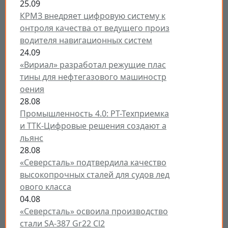
25.09
КРМЗ внедряет цифровую систему к
онтроля качества от ведущего произ
водителя навигационных систем
24.09
«Вириал» разработал режущие плас
тины для нефтегазового машиностр
оения
28.08
Промышленность 4.0: РТ-Техприемка
и ТТК-Цифровые решения создают а
льянс
28.08
«Северсталь» подтвердила качество
высокопрочных сталей для судов лед
ового класса
04.08
«Северсталь» освоила производство
стали SA-387 Gr22 Cl2