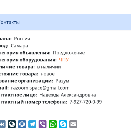
Контакты
рана
Россия
род
Самара
тегория объявления
Предложение
тегория оборудования
ЧПУ
личие товара
в наличии
стояние товара
новое
звание организации
Разум
ail
razoom.space@gmail.com
нтактное лицо
Надежда Александровна
нтактный номер телефона
7-927-720-0-99
dnoklassniki
VK
LiveJournal
Mail.Ru
Telegram
Viber
WhatsApp
Skype
Email