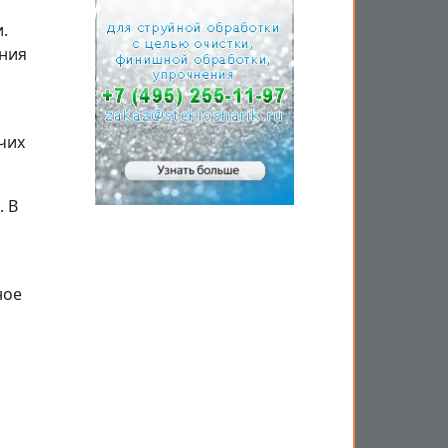
.
ания
чих
. В
ное