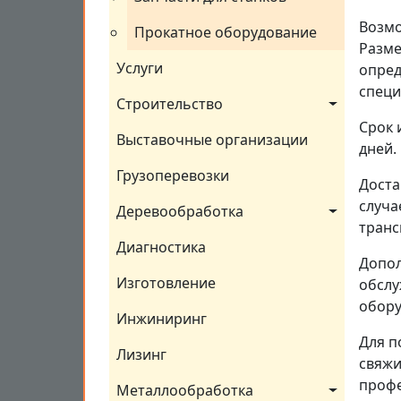
Возмо
Прокатное оборудование
Разме
Услуги
опред
специ
Строительство
Срок 
Выставочные организации
дней.
Грузоперевозки
Доста
случа
Деревообработка
транс
Диагностика
Допол
Изготовление
обслу
обору
Инжиниринг
Для п
Лизинг
свяжи
профе
Металлообработка