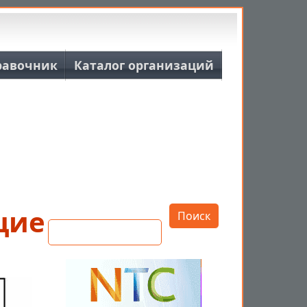
равочник
Каталог организаций
Открыть настройки
щие
Поиск