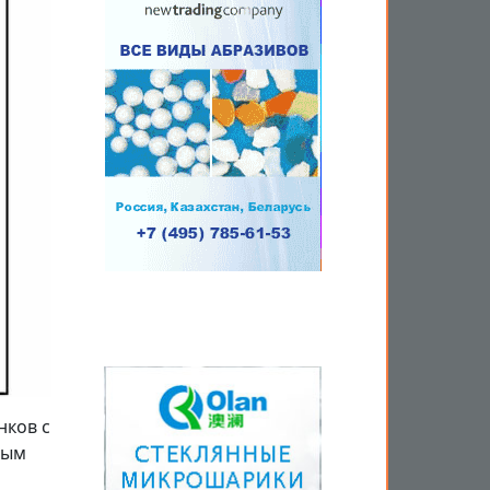
нков с
ным