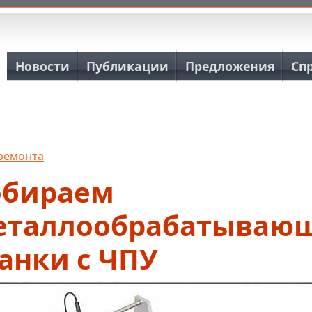
Основная навигация
Новости
Публикации
Предложения
Сп
 ремонта
обираем
еталлообрабатываю
анки с ЧПУ