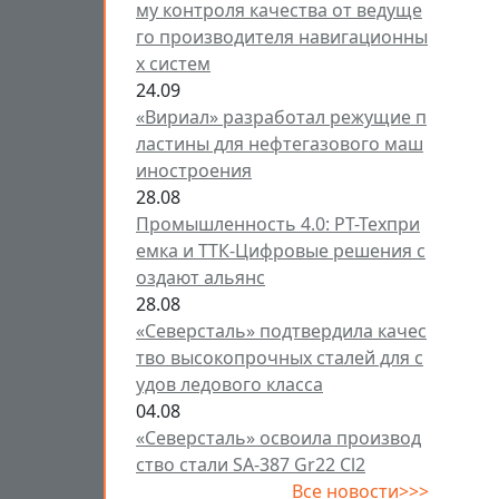
му контроля качества от ведуще
го производителя навигационны
х систем
24.09
«Вириал» разработал режущие п
ластины для нефтегазового маш
иностроения
28.08
Промышленность 4.0: РТ-Техпри
емка и ТТК-Цифровые решения с
оздают альянс
28.08
«Северсталь» подтвердила качес
тво высокопрочных сталей для с
удов ледового класса
04.08
«Северсталь» освоила производ
ство стали SA-387 Gr22 Cl2
Все новости>>>