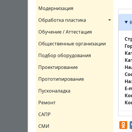
Модернизация
Обработка пластика
Обучение / Аттестация
Ст
Общественные организации
Го
Ка
Подбор оборудования
Ка
На
Проектирование
Со
Прототипирование
На
E-m
Пусконаладка
Ко
Ко
Ремонт
САПР
O
СМИ