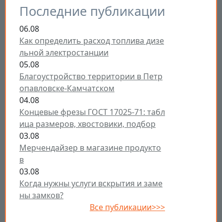
Последние публикации
06.08
Как определить расход топлива дизе
льной электростанции
05.08
Благоустройство территории в Петр
опавловске-Камчатском
04.08
Концевые фрезы ГОСТ 17025-71: табл
ица размеров, хвостовики, подбор
03.08
Мерчендайзер в магазине продукто
в
03.08
Когда нужны услуги вскрытия и заме
ны замков?
Все публикации>>>