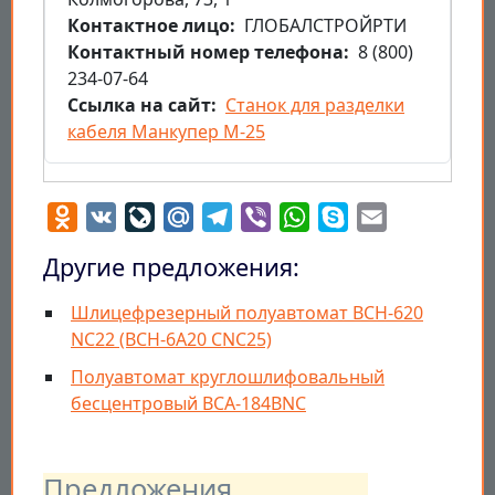
Контактное лицо
ГЛОБАЛСТРОЙРТИ
Контактный номер телефона
8 (800)
234-07-64
Ссылка на сайт
Станок для разделки
кабеля Манкупер M-25
Odnoklassniki
VK
LiveJournal
Mail.Ru
Telegram
Viber
WhatsApp
Skype
Email
Другие предложения:
Шлицефрезерный полуавтомат ВСН-620
NC22 (BCH-6A20 CNC25)
Полуавтомат круглошлифовальный
бесцентровый BCA-184BNC
Предложения