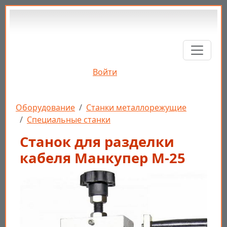
Перейти к основному содержанию
Войти
Строка навигации
Оборудование
Станки металлорежущие
Специальные станки
Станок для разделки
кабеля Манкупер M-25