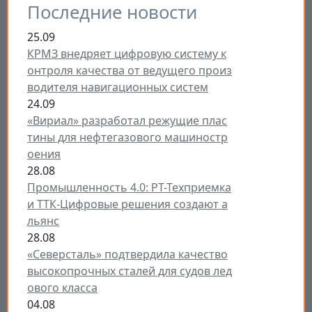
Последние новости
25.09
КРМЗ внедряет цифровую систему к
онтроля качества от ведущего произ
водителя навигационных систем
24.09
«Вириал» разработал режущие плас
тины для нефтегазового машиностр
оения
28.08
Промышленность 4.0: РТ-Техприемка
и ТТК-Цифровые решения создают а
льянс
28.08
«Северсталь» подтвердила качество
высокопрочных сталей для судов лед
ового класса
04.08