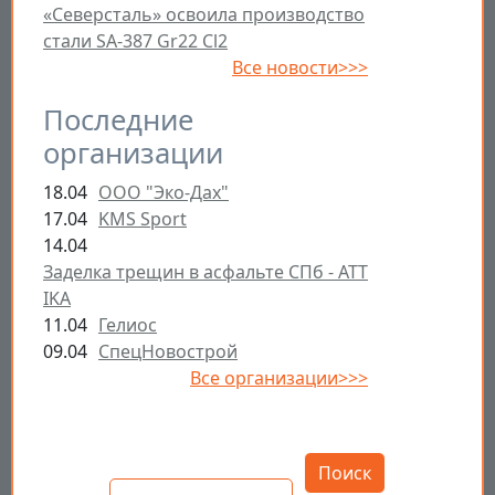
«Северсталь» освоила производство
стали SA-387 Gr22 Cl2
Все новости>>>
Последние
организации
18.04
ООО "Эко-Дах"
17.04
KMS Sport
14.04
Заделка трещин в асфальте СПб - ATT
IKA
11.04
Гелиос
09.04
СпецНовострой
Все организации>>>
Открыть настройки
Поиск