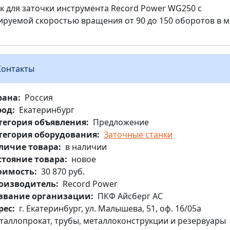
к для заточки инструмента Record Power WG250 с
ируемой скоростью вращения от 90 до 150 оборотов в м
Контакты
рана
Россия
род
Екатеринбург
тегория объявления
Предложение
тегория оборудования
Заточные станки
личие товара
в наличии
стояние товара
новое
оимость
30 870 руб.
оизводитель
Record Power
звание организации
ПКФ Айсберг АС
рес
г. Екатеринбург, ул. Малышева, 51, оф. 16/05а
таллопрокат, трубы, металлоконструкции и резервуары