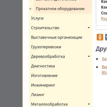
Ко
Ко
Прокатное оборудование
Сс
Услуги
Po
Строительство
O
Выставочные организации
Грузоперевозки
Дру
Деревообработка
За
Диагностика
Ве
BS
Изготовление
Инжиниринг
Лизинг
Металлообработка