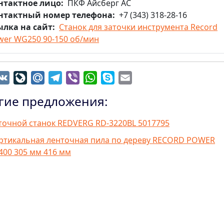
нтактное лицо
ПКФ Айсберг АС
нтактный номер телефона
+7 (343) 318-28-16
ылка на сайт
Станок для заточки инструмента Record
wer WG250 90-150 об/мин
dnoklassniki
VK
LiveJournal
Mail.Ru
Telegram
Viber
WhatsApp
Skype
Email
гие предложения:
точной станок REDVERG RD-3220BL 5017795
ртикальная ленточная пила по дереву RECORD POWER
400 305 мм 416 мм