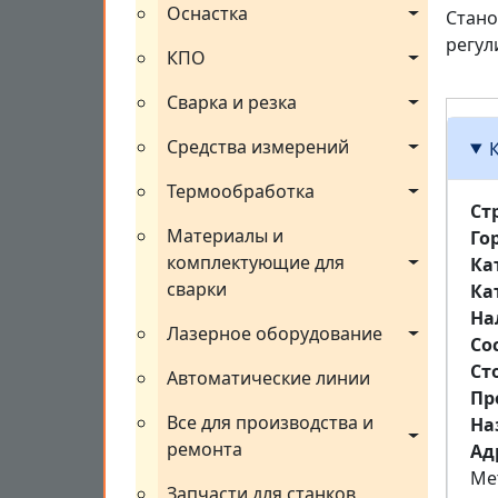
Оснастка
Стано
регул
КПО
Сварка и резка
Средства измерений
Термообработка
Ст
Материалы и 
Го
комплектующие для 
Ка
сварки
Ка
На
Лазерное оборудование
Со
Ст
Автоматические линии
Пр
Все для производства и 
На
ремонта
Aд
Ме
Запчасти для станков