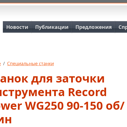
Основная навигация
Новости
Публикации
Предложения
Сп
е
Специальные станки
анок для заточки
нструмента Record
wer WG250 90-150 об/
ин