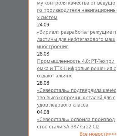
му контроля качества от ведуще
го производителя навигационны
х систем
24.09
«Вириал» разработал режущие п
ластины для нефтегазового маш
иностроения
28.08
Промышленность 4.0: РТ-Техпри
емка и ТТК-Цифровые решения с
оздают альянс
28.08
«Северсталь» подтвердила качес
тво высокопрочных сталей для с
удов ледового класса
04.08
«Северсталь» освоила производ
ство стали SA-387 Gr22 Cl2
Все новости>>>