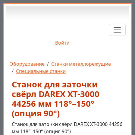
Перейти к основному содержанию
Войти
Строка навигации
Оборудование
Станки металлорежущие
Специальные станки
Станок для заточки
свёрл DAREX XT-3000
44256 мм 118°–150°
(опция 90°)
Станок для заточки свёрл DAREX XT-3000 44256
мм 118°–150° (опция 90°)