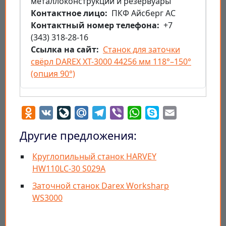
металлоконструкции и резервуары
Контактное лицо
ПКФ Айсберг АС
Контактный номер телефона
+7
(343) 318-28-16
Ссылка на сайт
Станок для заточки
свёрл DAREX XT-3000 44256 мм 118°–150°
(опция 90°)
Odnoklassniki
VK
LiveJournal
Mail.Ru
Telegram
Viber
WhatsApp
Skype
Email
Другие предложения:
Круглопильный станок HARVEY
HW110LC-30 S029A
Заточной станок Darex Worksharp
WS3000