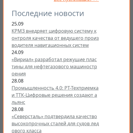
Последние новости
25.09
КРМЗ внедряет цифровую систему к
онтроля качества от ведущего произ
водителя навигационных систем
24.09
«Вириал» разработал режущие плас
тины для нефтегазового машиностр
оения
28.08
Промышленность 4.0: РТ-Техприемка
и ТТК-Цифровые решения создают а
льянс
28.08
«Северсталь» подтвердила качество
высокопрочных сталей для судов лед
ового класса