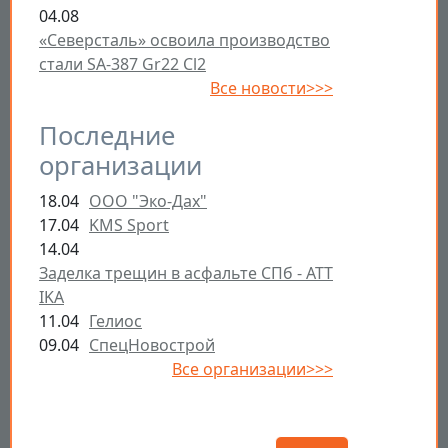
04.08
«Северсталь» освоила производство
стали SA-387 Gr22 Cl2
Все новости>>>
Последние
организации
18.04
ООО "Эко-Дах"
17.04
KMS Sport
14.04
Заделка трещин в асфальте СПб - ATT
IKA
11.04
Гелиос
09.04
СпецНовострой
Все организации>>>
Открыть настройки
Поиск