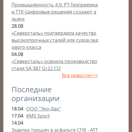
Промышленность 4.0: РТ-Техприемка
и ТТК-Цифровые решения создают а
льянс
28.08
«Северсталь» подтвердила качество
высокопрочных сталей для судов лед
ового класса
04.08
«Северсталь» освоила производство
стали SA-387 Gr22 Cl2
Все новости>>>
Последние
организации
18.04
ООО "Эко-Дах"
17.04
KMS Sport
14.04
Заделка трещин в асфальте СПб - ATT