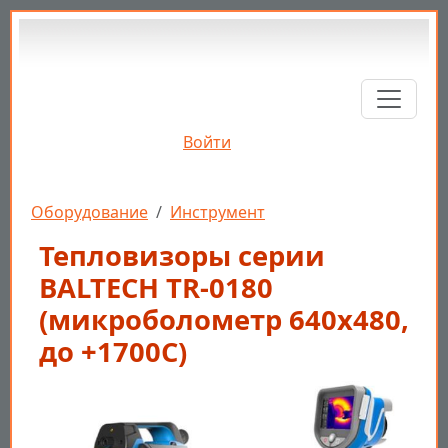
Перейти к основному содержанию
Войти
Строка навигации
Оборудование
Инструмент
Тепловизоры серии
BALTECH TR-0180
(микроболометр 640х480,
до +1700С)