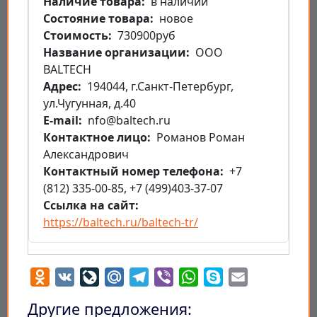
Наличие товара
в наличии
Состояние товара
новое
Стоимость
730900руб
Название организации
ООО
BALTECH
Aдрес
194044, г.Санкт-Петербург,
ул.Чугунная, д.40
E-mail
nfo@baltech.ru
Контактное лицо
Романов Роман
Александрович
Контактный номер телефона
+7
(812) 335-00-85, +7 (499)403-37-07
Ссылка на сайт
https://baltech.ru/baltech-tr/
Odnoklassniki
VK
LiveJournal
Mail.Ru
Telegram
Viber
WhatsApp
Skype
Email
Другие предложения: