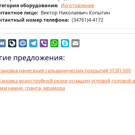
тегория оборудования
Изготовление
нтактное лицо
Виктор Николаевич Копытин
нтактный номер телефона
(34761)4-4172
dnoklassniki
VK
LiveJournal
Mail.Ru
Telegram
Viber
WhatsApp
Skype
Email
гие предложения:
тановка нанесения гальванических покрытий УГЗП-500
тановка водоструйной резки оснащен угловой головой 
зки камня, гранта, мрамора