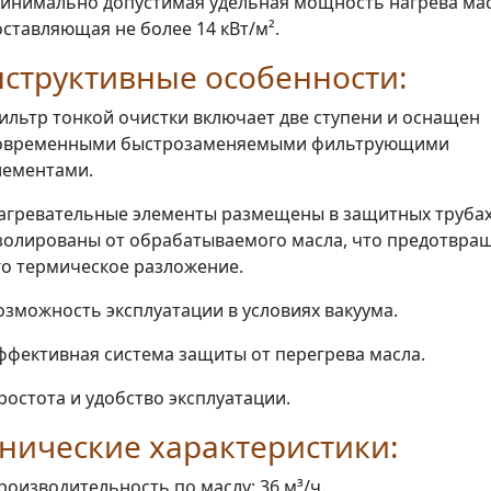
инимально допустимая удельная мощность нагрева мас
оставляющая не более 14 кВт/м².
структивные особенности:
ильтр тонкой очистки включает две ступени и оснащен
овременными быстрозаменяемыми фильтрующими
лементами.
агревательные элементы размещены в защитных трубах
золированы от обрабатываемого масла, что предотвра
го термическое разложение.
озможность эксплуатации в условиях вакуума.
ффективная система защиты от перегрева масла.
ростота и удобство эксплуатации.
нические характеристики:
роизводительность по маслу: 36 м³/ч.