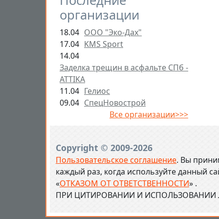
Последние
организации
18.04
ООО "Эко-Дах"
17.04
KMS Sport
14.04
Заделка трещин в асфальте СПб -
ATTIKA
11.04
Гелиос
09.04
СпецНовострой
Все организации>>>
Copyright © 2009-2026
Пользовательское соглашение
. Вы прини
каждый раз, когда используйте данный с
«
ОТКАЗОМ ОТ ОТВЕТСТВЕННОСТИ
» .
ПРИ ЦИТИРОВАНИИ И ИСПОЛЬЗОВАНИИ Л