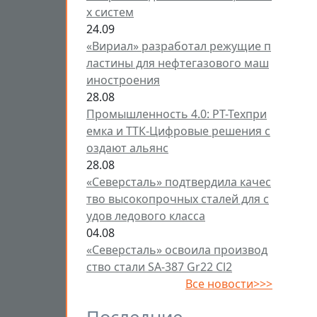
х систем
24.09
«Вириал» разработал режущие п
ластины для нефтегазового маш
иностроения
28.08
Промышленность 4.0: РТ-Техпри
емка и ТТК-Цифровые решения с
оздают альянс
28.08
«Северсталь» подтвердила качес
тво высокопрочных сталей для с
удов ледового класса
04.08
«Северсталь» освоила производ
ство стали SA-387 Gr22 Cl2
Все новости>>>