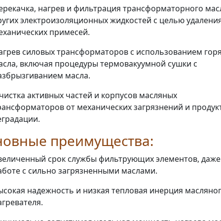
ерекачка, нагрев и фильтрация трансформаторного мас
ругих электроизоляционных жидкостей с целью удалени
еханических примесей.
агрев силовых трансформаторов с использованием гор
асла, включая процедуры термовакуумной сушки с
азбрызгиванием масла.
чистка активных частей и корпусов масляных
рансформаторов от механических загрязнений и продук
еградации.
новные преимущества:
величенный срок службы фильтрующих элементов, даже
аботе с сильно загрязненными маслами.
ысокая надежность и низкая тепловая инерция масляно
агревателя.