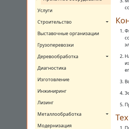
М
с
Услуги
Кон
Строительство
Ф
Выставочные организации
с
э
Грузоперевозки
Н
Деревообработка
и
Диагностика
е
Изготовление
В
Инжиниринг
Э
Лизинг
П
Металлообработка
Тех
Модернизация
П