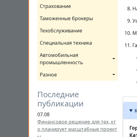
Страхование
Н
Таможенные брокеры
У
Техобслуживание
М
Специальная техника
Г
Автомобильная 
промышленность
Разное
Последние
публикации
07.08
Финансовое решение для тех, кт
Го
о планирует масштабные проект
Ка
ы