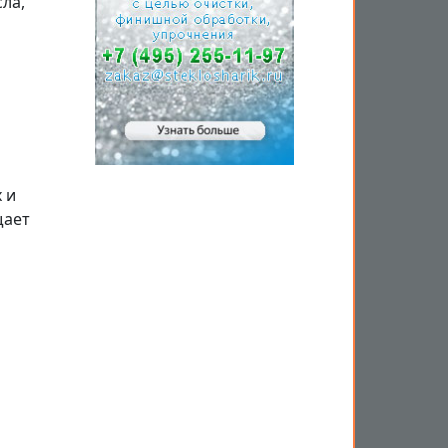
ла,
 и
щает