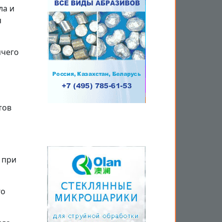
ла и
я
ячего
тов
 при
го