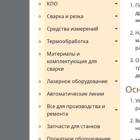
КПО
П
д
Сварка и резка
м
Средства измерений
Н
м
Термообработка
р
Материалы и 
О
комплектующие для 
т
сварки
д
Лазерное оборудование
Ос
Автоматические линии
У
Все для производства и 
р
ремонта
В
Запчасти для станков
н
Прокатное оборудование