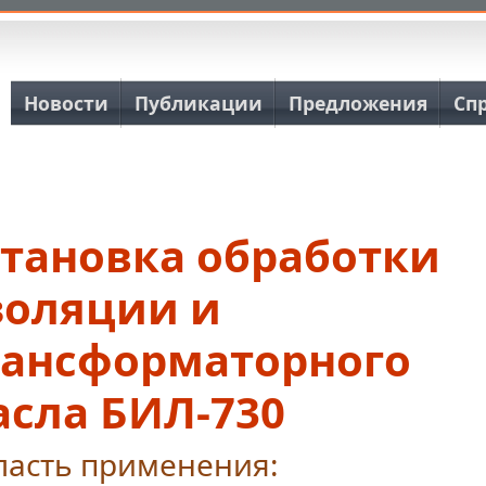
Основная навигация
Новости
Публикации
Предложения
Сп
становка обработки
золяции и
рансформаторного
асла БИЛ-730
ласть применения: